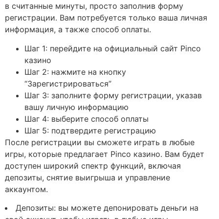
в считанные минуты, просто заполнив форму
регистрации. Вам потребуется только ваша личная
информация, а также способ оплаты.
Шаг 1: перейдите на официальный сайт Pinco
казино
Шаг 2: нажмите на кнопку
“Зарегистрироваться”
Шаг 3: заполните форму регистрации, указав
вашу личную информацию
Шаг 4: выберите способ оплаты
Шаг 5: подтвердите регистрацию
После регистрации вы сможете играть в любые
игры, которые предлагает Pinco казино. Вам будет
доступен широкий спектр функций, включая
депозиты, снятие выигрыша и управление
аккаунтом.
Депозиты: вы можете депонировать деньги на