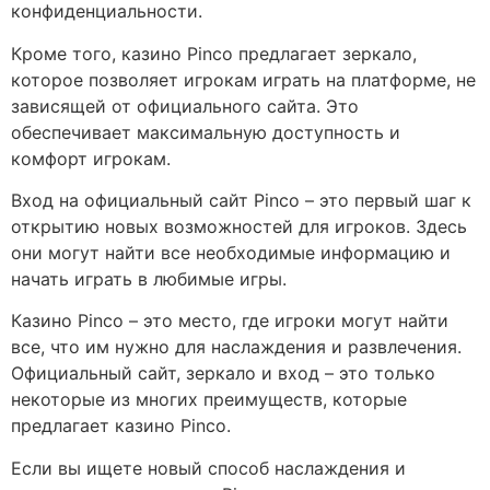
конфиденциальности.
Кроме того, казино Pinco предлагает зеркало,
которое позволяет игрокам играть на платформе, не
зависящей от официального сайта. Это
обеспечивает максимальную доступность и
комфорт игрокам.
Вход на официальный сайт Pinco – это первый шаг к
открытию новых возможностей для игроков. Здесь
они могут найти все необходимые информацию и
начать играть в любимые игры.
Казино Pinco – это место, где игроки могут найти
все, что им нужно для наслаждения и развлечения.
Официальный сайт, зеркало и вход – это только
некоторые из многих преимуществ, которые
предлагает казино Pinco.
Если вы ищете новый способ наслаждения и