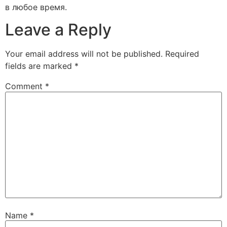
в любое время.
Leave a Reply
Your email address will not be published.
Required
fields are marked
*
Comment
*
Name
*