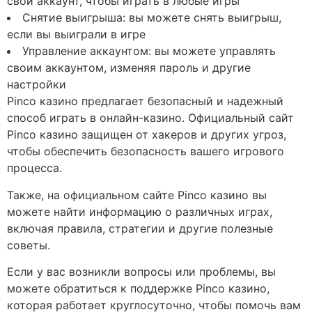
свой аккаунт, чтобы играть в любые игры
Снятие выигрыша: вы можете снять выигрыш,
если вы выиграли в игре
Управление аккаунтом: вы можете управлять
своим аккаунтом, изменяя пароль и другие
настройки
Pinco казино предлагает безопасный и надежный
способ играть в онлайн-казино. Официальный сайт
Pinco казино защищен от хакеров и других угроз,
чтобы обеспечить безопасность вашего игрового
процесса.
Также, на официальном сайте Pinco казино вы
можете найти информацию о различных играх,
включая правила, стратегии и другие полезные
советы.
Если у вас возникли вопросы или проблемы, вы
можете обратиться к поддержке Pinco казино,
которая работает круглосуточно, чтобы помочь вам