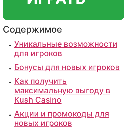
Содержимое
Уникальные возможности
для игроков
Бонусы для новых игроков
Как получить
максимальную выгоду в
Kush Casino
Акции и промокоды для
новых игроков