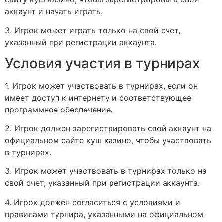
аккаунт и начать играть.
3. Игрок может играть только на свой счет,
указанный при регистрации аккаунта.
Условия участия в турнирах
1. Игрок может участвовать в турнирах, если он
имеет доступ к интернету и соответствующее
программное обеспечение.
2. Игрок должен зарегистрировать свой аккаунт на
официальном сайте куш казино, чтобы участвовать
в турнирах.
3. Игрок может участвовать в турнирах только на
свой счет, указанный при регистрации аккаунта.
4. Игрок должен согласиться с условиями и
правилами турнира, указанными на официальном