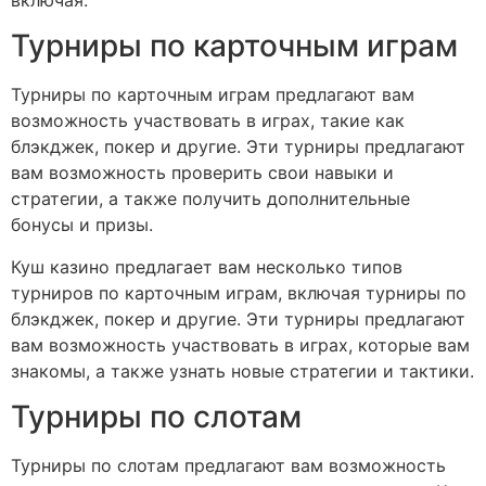
Турниры по карточным играм
Турниры по карточным играм предлагают вам
возможность участвовать в играх, такие как
блэкджек, покер и другие. Эти турниры предлагают
вам возможность проверить свои навыки и
стратегии, а также получить дополнительные
бонусы и призы.
Куш казино предлагает вам несколько типов
турниров по карточным играм, включая турниры по
блэкджек, покер и другие. Эти турниры предлагают
вам возможность участвовать в играх, которые вам
знакомы, а также узнать новые стратегии и тактики.
Турниры по слотам
Турниры по слотам предлагают вам возможность