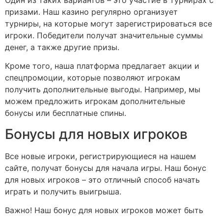
призами. Наш казино регулярно организует
турниры, на которые могут зарегистрироваться все
игроки. Победители получат значительные суммы
денег, а также другие призы.
Кроме того, наша платформа предлагает акции и
спецпромоции, которые позволяют игрокам
получить дополнительные выгоды. Например, мы
можем предложить игрокам дополнительные
бонусы или бесплатные спины.
Бонусы для новых игроков
Все новые игроки, регистрирующиеся на нашем
сайте, получат бонусы для начала игры. Наш бонус
для новых игроков – это отличный способ начать
играть и получить выигрыша.
Важно! Наш бонус для новых игроков может быть