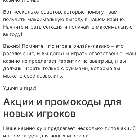
Вот несколько советов, которые помогут вам
получить максимальную выгоду в нашем казино.
Начните играть сегодня и получайте максимальную
выгоду!
Важно! Помните, что игра в онлайн-казино – это
развлечение, и вы должны играть ответственно. Наш
казино не предлагает гарантии на выигрыш, и вы
должны играть только с суммами, которые вы
можете себе позволить.
Удачи в игре!
Акции и промокоды для
новых игроков
Наше казино куш предлагает несколько типов акций
и промокодов для новых игроков: