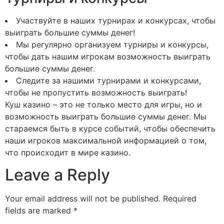
Участвуйте в наших турнирах и конкурсах, чтобы
выиграть большие суммы денег!
Мы регулярно организуем турниры и конкурсы,
чтобы дать нашим игрокам возможность выиграть
большие суммы денег.
Следите за нашими турнирами и конкурсами,
чтобы не пропустить возможность выиграть!
Куш казино – это не только место для игры, но и
возможность выиграть большие суммы денег. Мы
стараемся быть в курсе событий, чтобы обеспечить
наши игроков максимальной информацией о том,
что происходит в мире казино.
Leave a Reply
Your email address will not be published.
Required
fields are marked
*