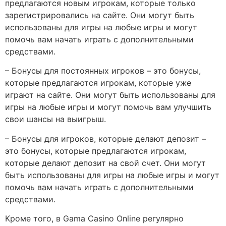
предлагаются новым игрокам, которые только
зарегистрировались на сайте. Они могут быть
использованы для игры на любые игры и могут
помочь вам начать играть с дополнительными
средствами.
– Бонусы для постоянных игроков – это бонусы,
которые предлагаются игрокам, которые уже
играют на сайте. Они могут быть использованы для
игры на любые игры и могут помочь вам улучшить
свои шансы на выигрыш.
– Бонусы для игроков, которые делают депозит –
это бонусы, которые предлагаются игрокам,
которые делают депозит на свой счет. Они могут
быть использованы для игры на любые игры и могут
помочь вам начать играть с дополнительными
средствами.
Кроме того, в Gama Casino Online регулярно