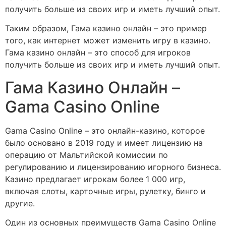
получить больше из своих игр и иметь лучший опыт.
Таким образом, Гама казино онлайн – это пример
того, как интернет может изменить игру в казино.
Гама казино онлайн – это способ для игроков
получить больше из своих игр и иметь лучший опыт.
Гама Казино Онлайн –
Gama Casino Online
Gama Casino Online – это онлайн-казино, которое
было основано в 2019 году и имеет лицензию на
операцию от Мальтийской комиссии по
регулированию и лицензированию игорного бизнеса.
Казино предлагает игрокам более 1 000 игр,
включая слоты, карточные игры, рулетку, бинго и
другие.
Один из основных преимуществ Gama Casino Online