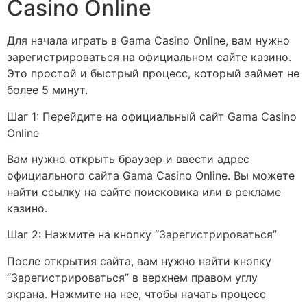
Casino Online
Для начала играть в Gama Casino Online, вам нужно
зарегистрироваться на официальном сайте казино.
Это простой и быстрый процесс, который займет не
более 5 минут.
Шаг 1: Перейдите на официальный сайт Gama Casino
Online
Вам нужно открыть браузер и ввести адрес
официального сайта Gama Casino Online. Вы можете
найти ссылку на сайте поисковика или в рекламе
казино.
Шаг 2: Нажмите на кнопку “Зарегистрироваться”
После открытия сайта, вам нужно найти кнопку
“Зарегистрироваться” в верхнем правом углу
экрана. Нажмите на нее, чтобы начать процесс