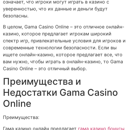
означает, что игроки могут играть в казино с
уверенностью, что их данные и деньги будут
безопасны.
В целом, Gama Casino Online – это отличное онлайн-
казино, которое предлагает игрокам широкий
спектр игр, привлекательные условия для игроков и
современные технологии безопасности. Если вы
ищете онлайн-казино, которое предлагает все, что
вам нужно, чтобы играть в онлайн-казино, то Gama
Casino Online – это отличный выбор.
Преимущества и
Недостатки Gama Casino
Online
Преимущества:
Гама казино онлайн предлагает
гама казино бонусы