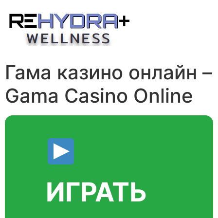
Skip
to
content
Гама казино онлайн –
Gama Casino Online
ИГРАТЬ