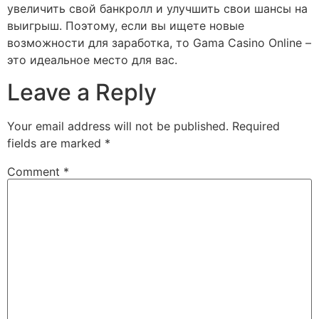
увеличить свой банкролл и улучшить свои шансы на
выигрыш. Поэтому, если вы ищете новые
возможности для заработка, то Gama Casino Online –
это идеальное место для вас.
Leave a Reply
Your email address will not be published.
Required
fields are marked
*
Comment
*