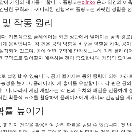
대감이 게임의 재미를 더합니다. 플링코는
plinko
운과 약간의 예측
 간단한 규칙과 다이나믹한 진행으로 플링코는 짜릿한 경험을 
 및 작동 원리
다. 기본적으로 플레이어는 화면 상단에서 떨어지는 공의 경로를
하게 움직입니다. 각 핀은 공의 방향을 바꾸는 역할을 하며, 공
 설정되어 있으며, 공이 어떤 구역에 안착하느냐에 따라 플레이어
떤 구역으로 떨어질지 예측하는 것이 중요합니다. 게임의 묘미는
로 설명할 수 있습니다. 공이 떨어지는 동안 중력에 의해 아래
능성을 높이고, 플레이어에게 흥미를 유발합니다. 각 핀은 공의
니다. 따라서 게임 개발자는 각 핀의 위치와 배열을 신중하게
이러한 확률적 요소를 활용하여 플레이어에게 재미와 긴장감을 제
 확률 높이기
 몇 가지 전략을 활용하여 승리 확률을 높일 수 있습니다. 첫 
정해야 하며, 너무 큰 금액을 한 번에 베팅하는 것을 피해야 합