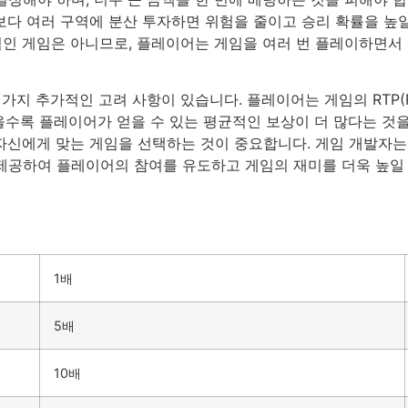
보다 여러 구역에 분산 투자하면 위험을 줄이고 승리 확률을 높일
인 게임은 아니므로, 플레이어는 게임을 여러 번 플레이하면서
지 추가적인 고려 사항이 있습니다. 플레이어는 게임의 RTP(Retu
을수록 플레이어가 얻을 수 있는 평균적인 보상이 더 많다는 것을
자신에게 맞는 게임을 선택하는 것이 중요합니다. 게임 개발자는
제공하여 플레이어의 참여를 유도하고 게임의 재미를 더욱 높일 
1배
5배
10배