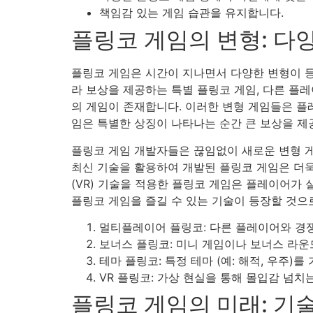
책임감 있는 게임 습관을 유지합니다.
플링코 게임의 변형: 다
플링코 게임은 시간이 지나면서 다양한 변형이 등
라 보상을 제공하는 특별 플링코 게임, 다른 플
의 게임이 존재합니다. 이러한 변형 게임들은 플
임은 특별한 상징이 나타나는 순간 큰 보상을 제
플링코 게임 개발자들은 끊임없이 새로운 변형 
최신 기술을 활용하여 개발된 플링코 게임은 더욱
(VR) 기술을 적용한 플링코 게임은 플레이어가 
플링코 게임을 즐길 수 있는 기술이 등장할 것으
멀티플레이어 플링코: 다른 플레이어와 경
보너스 플링코: 미니 게임이나 보너스 라운
테마 플링코: 특정 테마 (예: 해적, 우주)를
VR 플링코: 가상 현실을 통해 몰입감 넘치
플링코 게임의 미래: 기