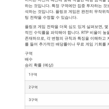
하는 것입니다. 특정 구역에만 집중 투자하는 것
석하는 것입니다. 플링코 게임은 완전히 무작위적
팅 전략을 수정할 수 있습니다.
플링코 게임 전략을 더욱 심도 있게 살펴보면, 몇 가
적인 수익률을 파악해야 합니다. RTP 비율이 높
존재하므로, 각 변형의 규칙과 특징을 이해하고 
를 들어 추가적인 배당률이나 무료 게임 기회를 
구역
배수
승리 확률 (예상)
1구역
2구역
3구역