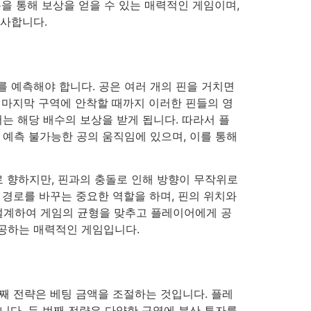
을 통해 보상을 얻을 수 있는 매력적인 게임이며,
선사합니다.
 예측해야 합니다. 공은 여러 개의 핀을 거치면
이 마지막 구역에 안착할 때까지 이러한 핀들의 영
는 해당 배수의 보상을 받게 됩니다. 따라서 플
 예측 불가능한 공의 움직임에 있으며, 이를 통해
로 향하지만, 핀과의 충돌로 인해 방향이 무작위로
 경로를 바꾸는 중요한 역할을 하며, 핀의 위치와
 설계하여 게임의 균형을 맞추고 플레이어에게 공
공하는 매력적인 게임입니다.
번째 전략은 베팅 금액을 조절하는 것입니다. 플레
니다. 두 번째 전략은 다양한 구역에 분산 투자를