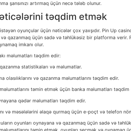
anma şansınızı artırmaq üçün necə tələb olunur.
nəticələrini təqdim etmək
istəyən oyunçular üçün nəticələr çox yaxşıdır. Pin Up casino
və qazanmaq üçün sadə və təhlükəsiz bir platforma verir. P
oynamaq imkanı olur.
akı məlumatları təqdim edir:
 qazanma statistikaları və məlumatlar.
a olasılıklarını və qazanma məlumatlarını təqdim edir.
məlumatlarını təmin etmək üçün banka məlumatları təqdim e
ynayana qədər məlumatları təqdim edir.
nı və məsələlərini əlaqə qurmaq üçün e-poçt və telefon nömr
uların oyunları oynayana və qazanmaq üçün sadə və təhlükə
 məlumatlarını təmin etmək, oyunları seçmək və oynamaq üçü