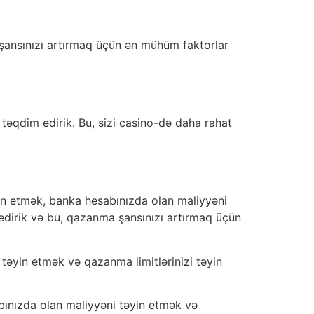
 şansınızı artırmaq üçün ən mühüm faktorlar
əqdim edirik. Bu, sizi casino-də daha rahat
yin etmək, banka hesabınızda olan maliyyəni
 edirik və bu, qazanma şansınızı artırmaq üçün
əyin etmək və qazanma limitlərinizi təyin
ınızda olan maliyyəni təyin etmək və