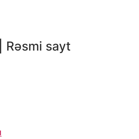
| Rəsmi sayt
ı