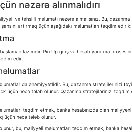
ün nəzərə alınmalıdırı
yyəli və təhsilli məlumatı nəzərə almalısınız. Bu, qazanma
 şansını artırmaq üçün aşağıdakı məlumatları təqdim edirik:
atma
aşlamaq lazımdır. Pin Up giriş və hesab yaratma prosesini t
qdim edir.
məlumatlar
umatlar da əhəmiyyətlidir. Bu, qazanma stratejilerinizi tə
mək üçün necə tələb olunur. Qazanma stratejilərinizi təqdim
umatları təqdim etmək, banka hesabınızda olan maliyyəni t
q üçün necə tələb olunur.
unur, bu, maliyyəli məlumatları təqdim etmək, banka hesab