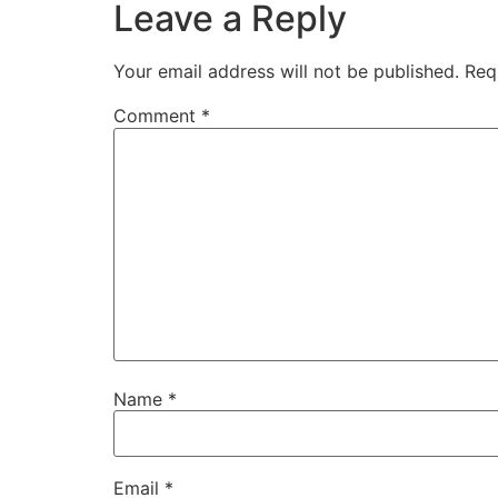
Leave a Reply
Your email address will not be published.
Req
Comment
*
Name
*
Email
*