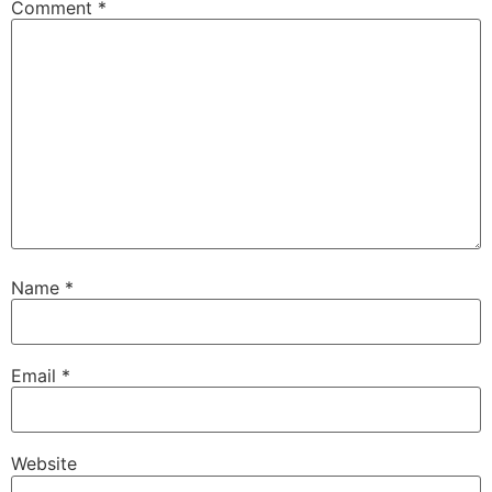
Comment
*
Name
*
Email
*
Website