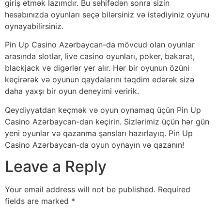
giriş etmək lazımdır. Bu səhifədən sonra sizin
hesabınızda oyunları seçə bilərsiniz və istədiyiniz oyunu
oynayabilirsiniz.
Pin Up Casino Azərbaycan-da mövcud olan oyunlar
arasında slotlar, live casino oyunları, poker, bakarat,
blackjack və digərlər yer alır. Hər bir oyunun özüni
keçirərək və oyunun qaydalarını təqdim edərək sizə
daha yaxşı bir oyun deneyimi veririk.
Qeydiyyatdan keçmək və oyun oynamaq üçün Pin Up
Casino Azərbaycan-dan keçirin. Sizlərimiz üçün hər gün
yeni oyunlar və qazanma şansları hazırlayıq. Pin Up
Casino Azərbaycan-da oyun oynayın və qazanın!
Leave a Reply
Your email address will not be published.
Required
fields are marked
*