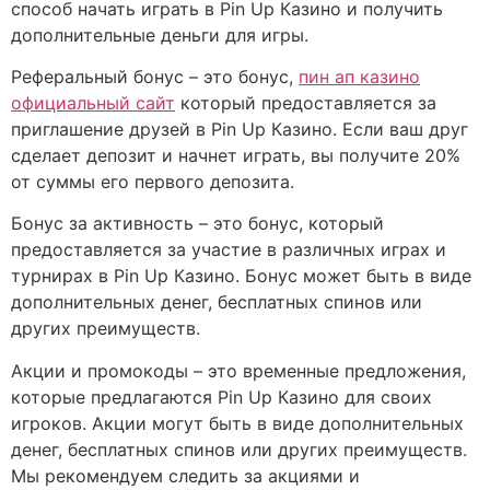
способ начать играть в Pin Up Казино и получить
дополнительные деньги для игры.
Реферальный бонус – это бонус,
пин ап казино
официальный сайт
который предоставляется за
приглашение друзей в Pin Up Казино. Если ваш друг
сделает депозит и начнет играть, вы получите 20%
от суммы его первого депозита.
Бонус за активность – это бонус, который
предоставляется за участие в различных играх и
турнирах в Pin Up Казино. Бонус может быть в виде
дополнительных денег, бесплатных спинов или
других преимуществ.
Акции и промокоды – это временные предложения,
которые предлагаются Pin Up Казино для своих
игроков. Акции могут быть в виде дополнительных
денег, бесплатных спинов или других преимуществ.
Мы рекомендуем следить за акциями и