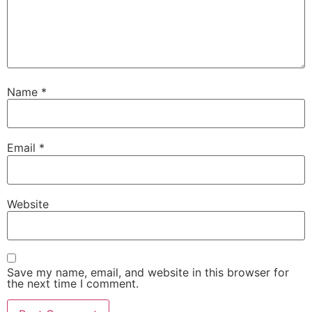
Name
*
Email
*
Website
Save my name, email, and website in this browser for
the next time I comment.