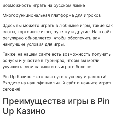
Возможность играть на русском языке
Многофункциональная платформа для игроков
Здесь вы можете играть в любимые игры, такие как
слоты, карточные игры, рулетку и другие. Наш сайт
регулярно обновляется, чтобы обеспечить вам
наилучшие условия для игры.
Также, на нашем сайте есть возможность получать
бонусы и участие в турнирах, чтобы вы могли
улучшить свои навыки и выиграть больше.
Pin Up Казино – это ваш путь к успеху и радости!
Входите на наш официальный сайт и начните играть
сегодня!
Преимущества игры в Pin
Up Казино