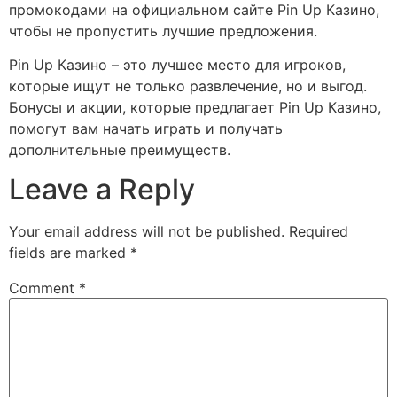
промокодами на официальном сайте Pin Up Казино,
чтобы не пропустить лучшие предложения.
Pin Up Казино – это лучшее место для игроков,
которые ищут не только развлечение, но и выгод.
Бонусы и акции, которые предлагает Pin Up Казино,
помогут вам начать играть и получать
дополнительные преимуществ.
Leave a Reply
Your email address will not be published.
Required
fields are marked
*
Comment
*