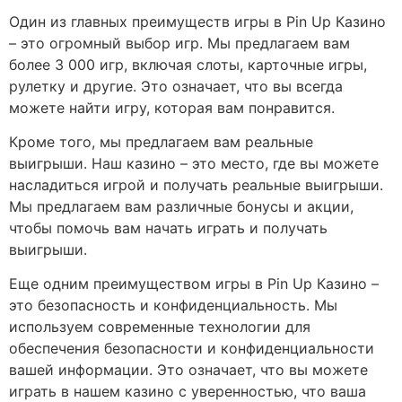
Один из главных преимуществ игры в Pin Up Казино
– это огромный выбор игр. Мы предлагаем вам
более 3 000 игр, включая слоты, карточные игры,
рулетку и другие. Это означает, что вы всегда
можете найти игру, которая вам понравится.
Кроме того, мы предлагаем вам реальные
выигрыши. Наш казино – это место, где вы можете
насладиться игрой и получать реальные выигрыши.
Мы предлагаем вам различные бонусы и акции,
чтобы помочь вам начать играть и получать
выигрыши.
Еще одним преимуществом игры в Pin Up Казино –
это безопасность и конфиденциальность. Мы
используем современные технологии для
обеспечения безопасности и конфиденциальности
вашей информации. Это означает, что вы можете
играть в нашем казино с уверенностью, что ваша