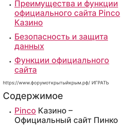
Преимущества и функции
официального сайта Pinco
Казино
Безопасность и защита
данных
Функции официального
сайта
https://www.форумоткрытыйкрым.рф/ ИГРАТЬ
Содержимое
Pinco
Казино –
Официальный сайт Пинко