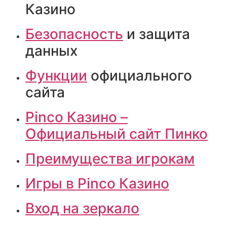
Казино
Безопасность
и защита
данных
Функции
официального
сайта
Pinco Казино –
Официальный сайт Пинко
Преимущества игрокам
Игры в Pinco Казино
Вход на зеркало