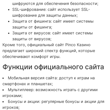
шифруются для обеспечения безопасности;
SSL-шифрование: сайт использует SSL-
шифрование для защиты данных;
Защита от фишинга: сайт имеет системы
защиты от фишинга;
Защита от вирусов: сайт имеет системы
защиты от вирусов;
Кроме того, официальный сайт Pinco Казино
предлагает широкий спектр функций, которые
обеспечивают комфорт игры.
Функции официального сайта
Мобильная версия сайта: доступ к играм на
смартфонах и планшетах;
Мультиплеер: возможность играть с другими
игроками;
Бонусы и акции: регулярные бонусы и акции для
игроков;