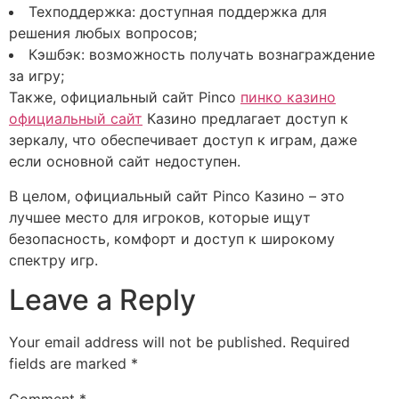
Техподдержка: доступная поддержка для
решения любых вопросов;
Кэшбэк: возможность получать вознаграждение
за игру;
Также, официальный сайт Pinco
пинко казино
официальный сайт
Казино предлагает доступ к
зеркалу, что обеспечивает доступ к играм, даже
если основной сайт недоступен.
В целом, официальный сайт Pinco Казино – это
лучшее место для игроков, которые ищут
безопасность, комфорт и доступ к широкому
спектру игр.
Leave a Reply
Your email address will not be published.
Required
fields are marked
*