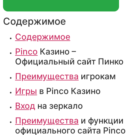
Содержимое
Содержимое
Pinco
Казино –
Официальный сайт Пинко
Преимущества
игрокам
Игры
в Pinco Казино
Вход
на зеркало
Преимущества
и функции
официального сайта Pinco