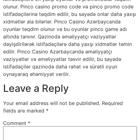
olunur. Pinco casino promo code və pinco promo code
istifadəçilərinə təqdim edilir, bu sayədə onlar daha yaxşı
xidmətlər ala bilərlər. Pinco Casino Azərbaycanda
oyunlar təqdim olunur və bu oyunlar pinco game adı
altında tanınır. Qazinoda əməliyyatçı vəziyyətlər
dəyişdirilərək istifadəçilərə daha yaxşı xidmətlər təmin
edilir. Pinco Casino Azərbaycanda əməliyyatçı
vəziyyətlər və əməliyyatlar təsvir edilir, bu sayədə
istifadəçilər qazinoda daha rahat və sürətli oyun
oynayaraq əhəmiyyət verilir.
Leave a Reply
Your email address will not be published.
Required
fields are marked
*
Comment
*