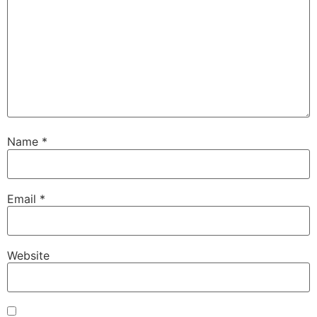
Name
*
Email
*
Website