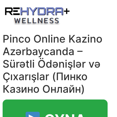
Skip
to
content
Pinco Online Kazino
Azərbaycanda –
Sürətli Ödənişlər və
Çıxarışlar (Пинко
Казино Онлайн)