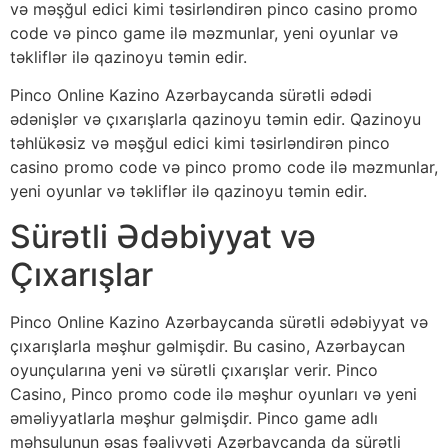
və məşğul edici kimi təsirləndirən pinco casino promo
code və pinco game ilə məzmunlar, yeni oyunlar və
təkliflər ilə qazinoyu təmin edir.
Pinco Online Kazino Azərbaycanda sürətli ədədi
ədənişlər və çıxarışlarla qazinoyu təmin edir. Qazinoyu
təhlükəsiz və məşğul edici kimi təsirləndirən pinco
casino promo code və pinco promo code ilə məzmunlar,
yeni oyunlar və təkliflər ilə qazinoyu təmin edir.
Sürətli Ədəbiyyat və
Çıxarışlar
Pinco Online Kazino Azərbaycanda sürətli ədəbiyyat və
çıxarışlarla məşhur gəlmişdir. Bu casino, Azərbaycan
oyunçularına yeni və sürətli çıxarışlar verir. Pinco
Casino, Pinco promo code ilə məşhur oyunları və yeni
əməliyyatlarla məşhur gəlmişdir. Pinco game adlı
məhsulunun əsas fəaliyyəti Azərbaycanda da sürətli