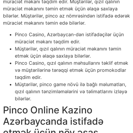
müraciət məkanı təqdim edir. Müştərilər, qızıl qalının
müraciət məkanını təmin etmək üçün əlaqə saxlaya
bilərlər. Müştərilər, pinco az nömrəsindən istifadə edərək
müraciət məkanını təmin edə bilərlər.
Pinco Casino, Azərbaycan-dən istifadəçilər üçün
müraciət məkanı təqdim edir.
Müştərilər, qızıl qalının müraciət məkanını təmin
etmək üçün əlaqə saxlaya bilərlər.
Pinco Casino, qızıl qalının məhsullarını təklif etmək
və müştərilərinə tərəqqi etmək üçün promokodlar
təqdim edir.
Müştərilər, pinco game növü ilə bağlı məlumatları,
qızıl qalının tənzimləmələrini və təlimatlarını izləyə
bilərlər.
Pinco Online Kazino
Azərbaycanda istifadə
etmək üçün növ əsas