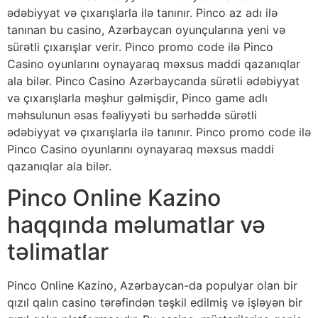
ədəbiyyat və çıxarışlarla ilə tanınır. Pinco az adı ilə
tanınan bu casino, Azərbaycan oyunçularına yeni və
sürətli çıxarışlar verir. Pinco promo code ilə Pinco
Casino oyunlarını oynayaraq məxsus maddi qazanıqlar
ala bilər. Pinco Casino Azərbaycanda sürətli ədəbiyyat
və çıxarışlarla məşhur gəlmişdir, Pinco game adlı
məhsulunun əsas fəaliyyəti bu sərhəddə sürətli
ədəbiyyat və çıxarışlarla ilə tanınır. Pinco promo code ilə
Pinco Casino oyunlarını oynayaraq məxsus maddi
qazanıqlar ala bilər.
Pinco Online Kazino
haqqında məlumatlar və
təlimatlar
Pinco Online Kazino, Azərbaycan-da populyar olan bir
qızıl qalın casino tərəfindən təşkil edilmiş və işləyən bir