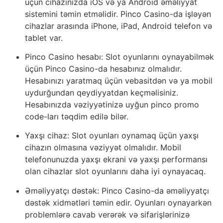
üçün cihazınızda iOS və ya Android əməliyyat
sistemini təmin etməlidir. Pinco Casino-da işləyən
cihazlar arasında iPhone, iPad, Android telefon və
tablet var.
Pinco Casino hesabı: Slot oyunlarını oynayabilmək
üçün Pinco Casino-da hesabınız olmalıdır.
Hesabınızı yaratmaq üçün vebasitdən və ya mobil
uydurğundan qeydiyyatdan keçməlisiniz.
Hesabınızda vəziyyətinizə uyğun pinco promo
code-ları təqdim edilə bilər.
Yaxşı cihaz: Slot oyunları oynamaq üçün yaxşı
cihazın olmasına vəziyyət olmalıdır. Mobil
telefonunuzda yaxşı ekrani və yaxşı performansı
olan cihazlar slot oyunlarını daha iyi oynayacaq.
Əməliyyatçı dəstək: Pinco Casino-da əməliyyatçı
dəstək xidmətləri təmin edir. Oyunları oynayarkən
problemlərə cavab verərək və sifarişlərinizə