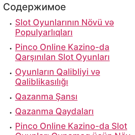
Содержимое
Slot Oyunlarının Növü və
Populyarlıqları
Pinco Online Kazino-da
Qarşınılan Slot Oyunları
Oyunların Qalibliyi və
Qaliblikasılığı
Qazanma Şansı
Qazanma Qaydaları
Pinco Online Kazino-da Slot