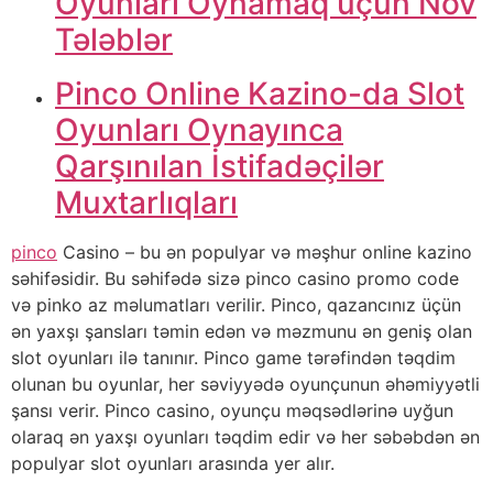
Oyunları Oynamaq üçün Növ
Tələblər
Pinco Online Kazino-da Slot
Oyunları Oynayınca
Qarşınılan İstifadəçilər
Muxtarlıqları
pinco
Casino – bu ən populyar və məşhur online kazino
səhifəsidir. Bu səhifədə sizə pinco casino promo code
və pinko az məlumatları verilir. Pinco, qazancınız üçün
ən yaxşı şansları təmin edən və məzmunu ən geniş olan
slot oyunları ilə tanınır. Pinco game tərəfindən təqdim
olunan bu oyunlar, her səviyyədə oyunçunun əhəmiyyətli
şansı verir. Pinco casino, oyunçu məqsədlərinə uyğun
olaraq ən yaxşı oyunları təqdim edir və her səbəbdən ən
populyar slot oyunları arasında yer alır.