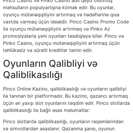
Pinco Casino və Pinko Casino adlı qeyd olunmuş
məhsulların populyarlışına kömək edir. Bu oyunlar,
oyunçu mütənəqqiliyini artırmaq və hədəflərinə qısa
vaxtda varmaq üçün idealdir. Pinco Casino Promo Code
ilə oyunçu mütənəqqiliyini artırmaq və Pinko Az
promosiyalarla yeni oyunları təsdiqləyə bilər. Pinco və
Pinko Casino, oyunçu mütənəqqiliyini artırmaq üçün
təhlükəsiz və sürətli kreditlər təmin edir.
Oyunların Qalibliyi və
Qaliblikasılığı
Pinco Online Kazino, qaliblikasılığı və oyunların qalibliyi
ilə tanınan bir platformadır. Bu kazino, qazancı artırmaq
üçün ən yaxşı slot oyunlarını təqdim edir. Pinco slotlarda
qaliblikasılığı ilə bağlı əsas məlumatlar:
Pinco slotlarda qaliblikasılığı, oyunların rəqəmlərindən
və simvollardan əsaslanır. Qazanma şansı, oyunun