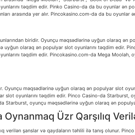
unlarını təqdim edir. Pinko Casino-da da bu oyunlar ən popu
ları arasında yer alır. Pincokasino.com-da da bu oyunlar ən 
nlarından biridir. Oyunçu məqsədlərinə uyğun olaraq ən pop
 uyğun olaraq ən populyar slot oyunlarını təqdim edir. P
oyunlarını təqdim edir. Pincokasino.com-da Mega Moolah, 
dir. Oyunçu məqsədlərinə uyğun olaraq ən populyar slot oyun
 slot oyunlarını təqdim edir. Pinco Casino-da Starburst,
da Starburst, oyunçu məqsədlərinə uyğun olaraq ən populyar
a Oynanmaq Üzr Qarşılıq Veril
 verilən şanslar və qaydaların təhlili ilə tanış olunur. Pin