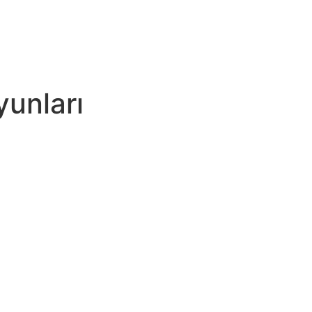
yunları