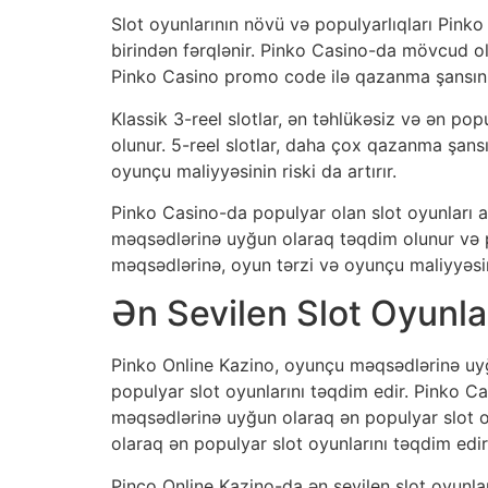
Slot oyunlarının növü və populyarlıqları Pink
birindən fərqlənir. Pinko Casino-da mövcud ola
Pinko Casino promo code ilə qazanma şansınız
Klassik 3-reel slotlar, ən təhlükəsiz və ən po
olunur. 5-reel slotlar, daha çox qazanma şansı
oyunçu maliyyəsinin riski da artırır.
Pinko Casino-da populyar olan slot oyunları 
məqsədlərinə uyğun olaraq təqdim olunur və pop
məqsədlərinə, oyun tərzi və oyunçu maliyyəsin
Ən Sevilen Slot Oyunla
Pinko Online Kazino, oyunçu məqsədlərinə uyğ
populyar slot oyunlarını təqdim edir. Pinko C
məqsədlərinə uyğun olaraq ən populyar slot 
olaraq ən populyar slot oyunlarını təqdim edir
Pinco Online Kazino-da ən sevilen slot oyunla