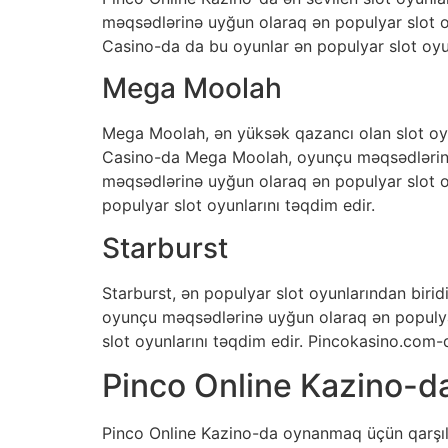
məqsədlərinə uyğun olaraq ən populyar slot oy
Casino-da da bu oyunlar ən populyar slot oyun
Mega Moolah
Mega Moolah, ən yüksək qazancı olan slot oyu
Casino-da Mega Moolah, oyunçu məqsədlərinə
məqsədlərinə uyğun olaraq ən populyar slot 
populyar slot oyunlarını təqdim edir.
Starburst
Starburst, ən populyar slot oyunlarından biri
oyunçu məqsədlərinə uyğun olaraq ən populyar
slot oyunlarını təqdim edir. Pincokasino.com-
Pinco Online Kazino-d
Pinco Online Kazino-da oynanmaq üçün qarşılıq