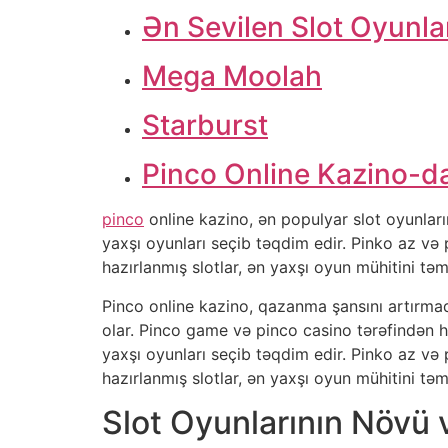
Ən Sevilen Slot Oyunla
Mega Moolah
Starburst
Pinco Online Kazino-da
pinco
online kazino, ən populyar slot oyunlar
yaxşı oyunları seçib təqdim edir. Pinko az v
hazırlanmış slotlar, ən yaxşı oyun mühitini təm
Pinco online kazino, qazanma şansını artırma
olar. Pinco game və pinco casino tərəfindən h
yaxşı oyunları seçib təqdim edir. Pinko az v
hazırlanmış slotlar, ən yaxşı oyun mühitini təm
Slot Oyunlarının Növü v