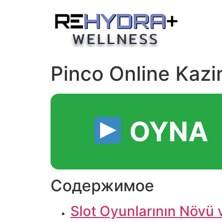
Skip
to
content
Pinco Online Kazi
OYNA
Содержимое
Slot Oyunlarının Növü v