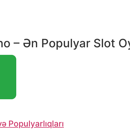
no – Ən Populyar Slot O
ə Populyarlıqları