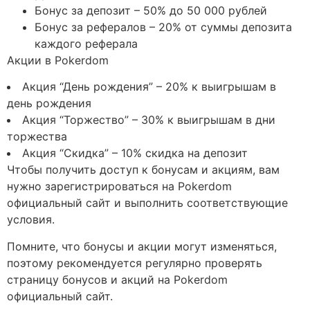
Бонус за депозит – 50% до 50 000 рублей
Бонус за рефералов – 20% от суммы депозита
каждого реферала
Акции в Pokerdom
Акция “День рождения” – 20% к выигрышам в
день рождения
Акция “Торжество” – 30% к выигрышам в дни
торжества
Акция “Скидка” – 10% скидка на депозит
Чтобы получить доступ к бонусам и акциям, вам
нужно зарегистрироваться на Pokerdom
официальный сайт и выполнить соответствующие
условия.
Помните, что бонусы и акции могут изменяться,
поэтому рекомендуется регулярно проверять
страницу бонусов и акций на Pokerdom
официальный сайт.