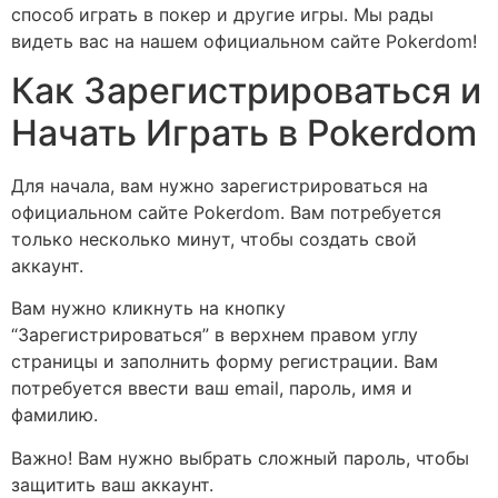
способ играть в покер и другие игры. Мы рады
видеть вас на нашем официальном сайте Pokerdom!
Как Зарегистрироваться и
Начать Играть в Pokerdom
Для начала, вам нужно зарегистрироваться на
официальном сайте Pokerdom. Вам потребуется
только несколько минут, чтобы создать свой
аккаунт.
Вам нужно кликнуть на кнопку
“Зарегистрироваться” в верхнем правом углу
страницы и заполнить форму регистрации. Вам
потребуется ввести ваш email, пароль, имя и
фамилию.
Важно! Вам нужно выбрать сложный пароль, чтобы
защитить ваш аккаунт.