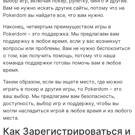
выбор игр, включая покер, рулетку, бинго и другие.
Вам не нужно искать другие сайты, потому что на
Pokerdom вы найдете все, что вам нужно.
Наконец, четвертым преимуществом игры в
Pokerdom – это поддержка. Мы предлагаем вам
поддержку в любое время, если у вас возникнут
вопросы или проблемы. Вам не нужно беспокоиться
о том, как получить помощь, потому что наша
команда поддержки готовы помочь вам в любое
время.
Таким образом, если вы ищете место, где можно
играть в покер и другие игры, то Pokerdom – это
ваш выбор. Мы предлагаем вам безопасность,
доступность, выбор игр и поддержку, чтобы вы
могли насладиться игрой в любое время и из любого
места.
Как Зарегистрироваться и