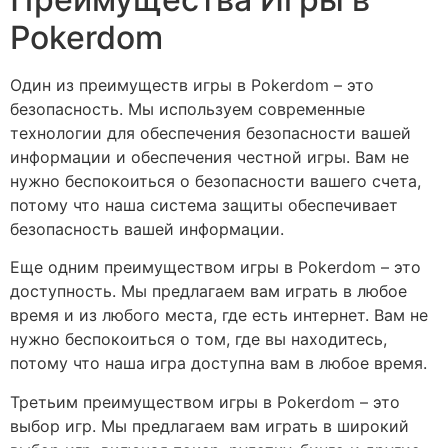
Pokerdom
Один из преимуществ игры в Pokerdom – это
безопасность. Мы используем современные
технологии для обеспечения безопасности вашей
информации и обеспечения честной игры. Вам не
нужно беспокоиться о безопасности вашего счета,
потому что наша система защиты обеспечивает
безопасность вашей информации.
Еще одним преимуществом игры в Pokerdom – это
доступность. Мы предлагаем вам играть в любое
время и из любого места, где есть интернет. Вам не
нужно беспокоиться о том, где вы находитесь,
потому что наша игра доступна вам в любое время.
Третьим преимуществом игры в Pokerdom – это
выбор игр. Мы предлагаем вам играть в широкий