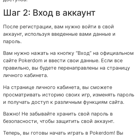
Шаг 2: Вход в аккаунт
После регистрации, вам нужно войти в свой
аккаунт, используя введенные вами данные и
пароль.
Вам нужно нажать на кнопку “Вход” на официальном
сайте Pokerdom и ввести свои данные. Если все
правильно, вы будете перенаправлены на страницу
личного кабинета.
На странице личного кабинета, вы сможете
просматривать историю своих игр, изменять пароль
и получать доступ к различным функциям сайта.
Важно! Не забывайте хранить свой пароль в
безопасности, чтобы защитить свой аккаунт.
Теперь, вы готовы начать играть в Pokerdom! Вы