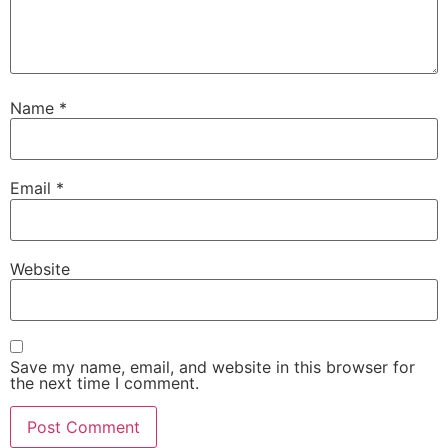
Name
*
Email
*
Website
Save my name, email, and website in this browser for
the next time I comment.