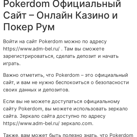
Pokerdom Официальный
Сайт – Онлайн Казино и
Покер Рум
Войти на сайт Pokerdom можно по адресу
https://www.adm-bel.ru/ . Там вы сможете
зарегистрироваться, сделать депозит и начать
играть.
Важно отметить, что Pokerdom – это официальный
сайт, и вам не нужно беспокоиться о безопасности
своих данных и депозитов.
Если вы не можете доступаться официальному
сайту Pokerdom, вы можете использовать зеркало
сайта. Зеркало сайта доступно по адресу
https://www.adm-bel.ru/ зеркало.com.
Также, вам может быть полезно знать, что Pokerdom