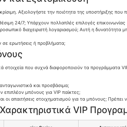
 κρίσιμη. Αξιολογήστε την ποιότητα της υποστήριξης που π
θέσιμη 24/7; Υπάρχουν πολλαπλές επιλογές επικοινωνίας (τ
οσωπικό διαχειριστή λογαριασμού; Αυτή η δυνατότητα μπ
 σε ερωτήσεις ή προβλήματα;
όνους
κά στοιχεία που συχνά διαφοροποιούν τα προγράμματα VIP
ανταγωνιστικά και προσβάσιμα;
 επιπλέον μπόνους για VIP παίκτες;
αι οι απαιτήσεις στοιχηματισμού για τα μπόνους; Πρέπει να
: Χαρακτηριστικά VIP Προγρ