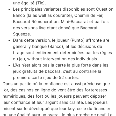
une égalité (Tie).
Les principales variantes disponibles sont Cuestión
Banco (la as well as courante), Chemin de Fer,
Baccarat Rémunération, Mini-Baccarat et parfois
des versions live etant donné que Baccarat
Squeeze.
Dans cette version, le joueur (Punto) affronte are
generally banque (Banco), et les décisions de
tirage sont entièrement déterminées par les règles
du jeu, without intervention des individuals.
L’As n’est alors pas la carte la plus forte dans les
jeux gratuits de baccara, c’est au contraire la
première carte i jeu de 52 cartes.
Dans un partie où la confiance est aussi précieuse que
l’or, des casinos en ligne doivent être des forteresses
numériques, des fort où les joueurs peuvent déposer
leur confiance et leur argent sans crainte. Les joueurs
misent sur le développé que leur key, celle du financier
ou une égalité aura un overall le plus proche de neuf. Le