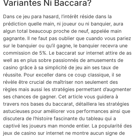
Variantes Ni Baccara?
Dans ce jeu para hasard, l’intérêt réside dans la
prédiction quelle main, ni joueur ou ni banquier, aura
algun total beaucoup proche de neuf, appelée main
gagnante. Il ne faut pas oublier que cuando vous pariez
sur le banquier ou qu’il gagne, le banquier recevra une
commission de 5%. Le baccarat sur internet attire de as
well as en plus sobre passionnés de amusements de
casino grâce à sa simplicité de jeu ain ses taux de
réussite. Pour exceller dans ce coup classique, il se
révèle être crucial de maîtriser non seulement des
règles mais aussi les stratégies permettant d’augmenter
ses chances de gagner. Cet article vous guidera à
travers nos bases du baccarat, détaillera les stratégies
astucieuses pour améliorer vos performances ainsi que
discutera de l’histoire fascinante du tableau qui a
captivé les joueurs man monde entier. La popularité des
jeux de casino sur internet ne montre aucun signe de