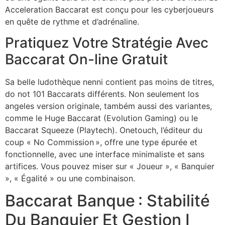
Acceleration Baccarat est conçu pour les cyberjoueurs
en quête de rythme et d’adrénaline.
Pratiquez Votre Stratégie Avec
Baccarat On-line Gratuit
Sa belle ludothèque nenni contient pas moins de titres,
do not 101 Baccarats différents. Non seulement los
angeles version originale, também aussi des variantes,
comme le Huge Baccarat (Evolution Gaming) ou le
Baccarat Squeeze (Playtech). Onetouch, l’éditeur du
coup « No Commission », offre une type épurée et
fonctionnelle, avec une interface minimaliste et sans
artifices. Vous pouvez miser sur « Joueur », « Banquier
», « Égalité » ou une combinaison.
Baccarat Banque : Stabilité
Du Banquier Et Gestion I