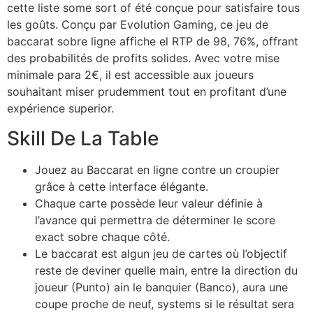
cette liste some sort of été conçue pour satisfaire tous
les goûts. Conçu par Evolution Gaming, ce jeu de
baccarat sobre ligne affiche el RTP de 98, 76%, offrant
des probabilités de profits solides. Avec votre mise
minimale para 2€, il est accessible aux joueurs
souhaitant miser prudemment tout en profitant d’une
expérience superior.
Skill De La Table
Jouez au Baccarat en ligne contre un croupier
grâce à cette interface élégante.
Chaque carte possède leur valeur définie à
l’avance qui permettra de déterminer le score
exact sobre chaque côté.
Le baccarat est algun jeu de cartes où l’objectif
reste de deviner quelle main, entre la direction du
joueur (Punto) ain le banquier (Banco), aura une
coupe proche de neuf, systems si le résultat sera