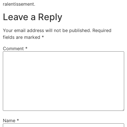
ralentissement.
Leave a Reply
Your email address will not be published.
Required
fields are marked
*
Comment
*
Name
*