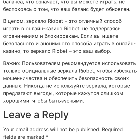
баланса, что означает, что вы можете играть, не
беспокоясь о том, что ваш баланс будет обновлен.
В целом, зеркало Riobet – это отличный способ
играть в онлайн-казино Riobet, не подвергаясь
ограничениям и блокировкам. Если вы ищете
безопасного и анонимного способа играть в онлайн-
казино, то зеркало Riobet – это ваш выбор.
Важно: Пользователям рекомендуется использовать
только официальные зеркала Riobet, чтобы избежать
мошенничества и обеспечить безопасность своих
данных. Никогда не используйте зеркала, которые
предлагают выгоды, которые кажутся слишком
хорошими, чтобы бытьจรеными.
Leave a Reply
Your email address will not be published.
Required
fields are marked
*