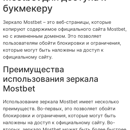
букмекеру
Зеркало Mostbet – это веб-страницы, которые
копируют содержимое официального сайта Mostbet,
но с измененным доменом. Это позволяет
пользователям обойти блокировки и ограничения,
которые могут быть наложены на доступ к
официальному сайту.
Преимущества
использования зеркала
Mostbet
Использование зеркала Mostbet имеет несколько
преимуществ. Во-первых, это позволяет обойти
блокировки и ограничения, которые могут быть
наложены на доступ к официальному сайту. Во-
вторых, зеркало Mostbet может быть более быстрее