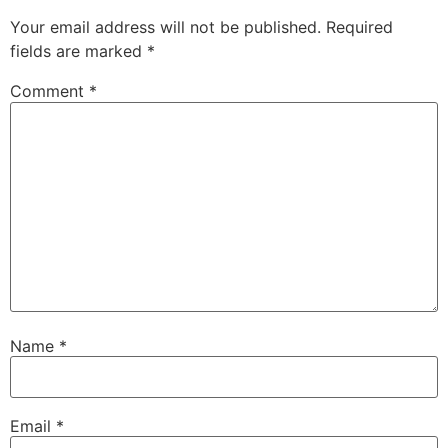
Your email address will not be published.
Required
fields are marked
*
Comment
*
Name
*
Email
*