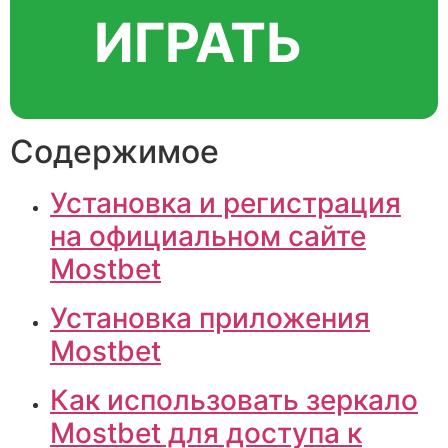
ИГРАТЬ
Содержимое
Установка и регистрация
на официальном сайте
Mostbet
Установка приложения
Mostbet
Как использовать зеркало
Mostbet для доступа к