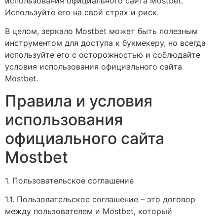
использования официального сайта Mostbet.
Используйте его на свой страх и риск.
В целом, зеркало Mostbet может быть полезным
инструментом для доступа к букмекеру, но всегда
используйте его с осторожностью и соблюдайте
условия использования официального сайта
Mostbet.
Правила и условия
использования
официального сайта
Mostbet
1. Пользовательское соглашение
1.1. Пользовательское соглашение – это договор
между пользователем и Mostbet, который