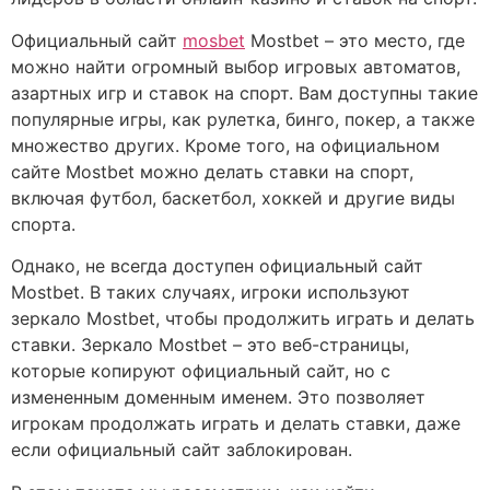
Официальный сайт
mosbet
Mostbet – это место, где
можно найти огромный выбор игровых автоматов,
азартных игр и ставок на спорт. Вам доступны такие
популярные игры, как рулетка, бинго, покер, а также
множество других. Кроме того, на официальном
сайте Mostbet можно делать ставки на спорт,
включая футбол, баскетбол, хоккей и другие виды
спорта.
Однако, не всегда доступен официальный сайт
Mostbet. В таких случаях, игроки используют
зеркало Mostbet, чтобы продолжить играть и делать
ставки. Зеркало Mostbet – это веб-страницы,
которые копируют официальный сайт, но с
измененным доменным именем. Это позволяет
игрокам продолжать играть и делать ставки, даже
если официальный сайт заблокирован.