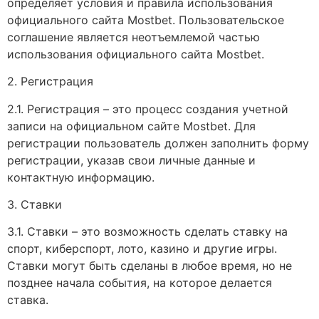
определяет условия и правила использования
официального сайта Mostbet. Пользовательское
соглашение является неотъемлемой частью
использования официального сайта Mostbet.
2. Регистрация
2.1. Регистрация – это процесс создания учетной
записи на официальном сайте Mostbet. Для
регистрации пользователь должен заполнить форму
регистрации, указав свои личные данные и
контактную информацию.
3. Ставки
3.1. Ставки – это возможность сделать ставку на
спорт, киберспорт, лото, казино и другие игры.
Ставки могут быть сделаны в любое время, но не
позднее начала события, на которое делается
ставка.