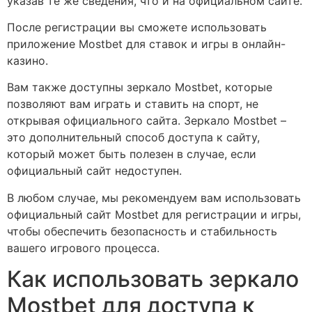
указав те же сведения, что и на официальном сайте.
После регистрации вы сможете использовать
приложение Mostbet для ставок и игры в онлайн-
казино.
Вам также доступны зеркало Mostbet, которые
позволяют вам играть и ставить на спорт, не
открывая официального сайта. Зеркало Mostbet –
это дополнительный способ доступа к сайту,
который может быть полезен в случае, если
официальный сайт недоступен.
В любом случае, мы рекомендуем вам использовать
официальный сайт Mostbet для регистрации и игры,
чтобы обеспечить безопасность и стабильность
вашего игрового процесса.
Как использовать зеркало
Mostbet для доступа к