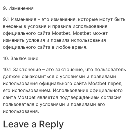
9. Изменения
9.1. Изменения – это изменения, которые могут быть
внесены в условия и правила использования
официального сайта Mostbet. Mostbet может
изменить условия и правила использования
официального сайта в любое время.
10. Заключение
10.1. Заключение – это заключение, что пользователь
должен ознакомиться с условиями и правилами
использования официального сайта Mostbet перед
его использованием. Использование официального
сайта Mostbet является подтверждением согласия
пользователя с условиями и правилами его
использования.
Leave a Reply