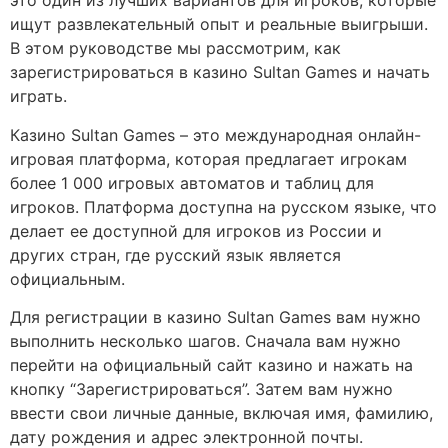
это один из лучших вариантов для игроков, которые
ищут развлекательный опыт и реальные выигрыши.
В этом руководстве мы рассмотрим, как
зарегистрироваться в казино Sultan Games и начать
играть.
Казино Sultan Games – это международная онлайн-
игровая платформа, которая предлагает игрокам
более 1 000 игровых автоматов и таблиц для
игроков. Платформа доступна на русском языке, что
делает ее доступной для игроков из России и
других стран, где русский язык является
официальным.
Для регистрации в казино Sultan Games вам нужно
выполнить несколько шагов. Сначала вам нужно
перейти на официальный сайт казино и нажать на
кнопку “Зарегистрироваться”. Затем вам нужно
ввести свои личные данные, включая имя, фамилию,
дату рождения и адрес электронной почты.