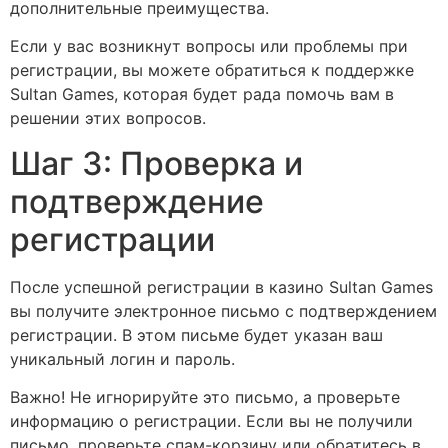
дополнительные преимущества.
Если у вас возникнут вопросы или проблемы при
регистрации, вы можете обратиться к поддержке
Sultan Games, которая будет рада помочь вам в
решении этих вопросов.
Шаг 3: Проверка и
подтверждение
регистрации
После успешной регистрации в казино Sultan Games
вы получите электронное письмо с подтверждением
регистрации. В этом письме будет указан ваш
уникальный логин и пароль.
Важно! Не игнорируйте это письмо, а проверьте
информацию о регистрации. Если вы не получили
письмо, проверьте спам-корзину или обратитесь в