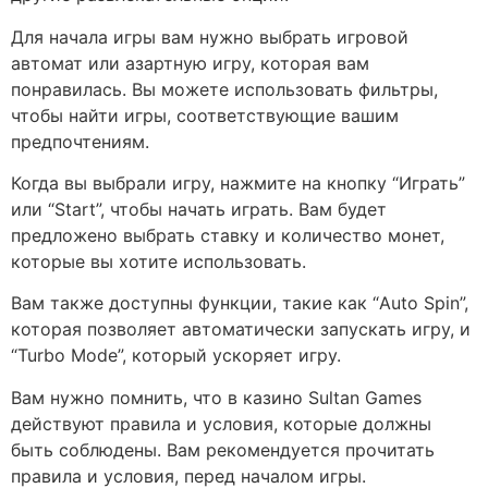
Для начала игры вам нужно выбрать игровой
автомат или азартную игру, которая вам
понравилась. Вы можете использовать фильтры,
чтобы найти игры, соответствующие вашим
предпочтениям.
Когда вы выбрали игру, нажмите на кнопку “Играть”
или “Start”, чтобы начать играть. Вам будет
предложено выбрать ставку и количество монет,
которые вы хотите использовать.
Вам также доступны функции, такие как “Auto Spin”,
которая позволяет автоматически запускать игру, и
“Turbo Mode”, который ускоряет игру.
Вам нужно помнить, что в казино Sultan Games
действуют правила и условия, которые должны
быть соблюдены. Вам рекомендуется прочитать
правила и условия, перед началом игры.