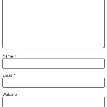
Name
*
Email
*
Website