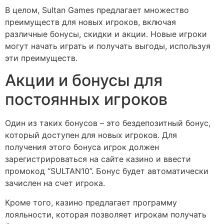
В целом, Sultan Games предлагает множество
преимуществ для новых игроков, включая
различные бонусы, скидки и акции. Новые игроки
могут начать играть и получать выгоды, используя
эти преимуществ.
Акции и бонусы для
постоянных игроков
Один из таких бонусов – это бездепозитный бонус,
который доступен для новых игроков. Для
получения этого бонуса игрок должен
зарегистрироваться на сайте казино и ввести
промокод “SULTAN10”. Бонус будет автоматически
зачислен на счет игрока.
Кроме того, казино предлагает программу
лояльности, которая позволяет игрокам получать