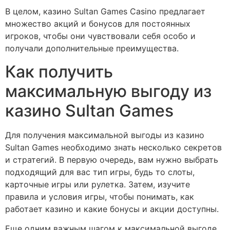
В целом, казино Sultan Games Casino предлагает
множество акций и бонусов для постоянных
игроков, чтобы они чувствовали себя особо и
получали дополнительные преимущества.
Как получить
максимальную выгоду из
казино Sultan Games
Для получения максимальной выгоды из казино
Sultan Games необходимо знать несколько секретов
и стратегий. В первую очередь, вам нужно выбрать
подходящий для вас тип игры, будь то слоты,
карточные игры или рулетка. Затем, изучите
правила и условия игры, чтобы понимать, как
работает казино и какие бонусы и акции доступны.
Еще одним важным шагом к максимальной выгоде