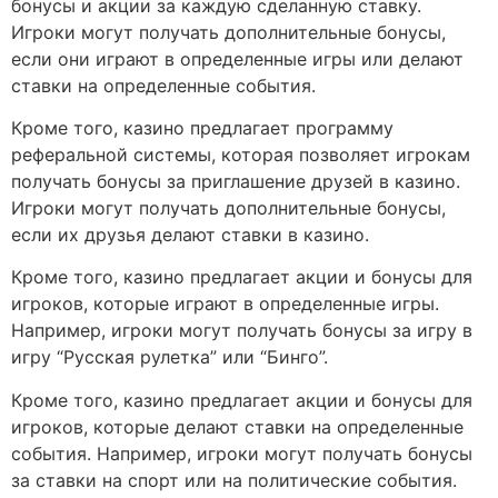
бонусы и акции за каждую сделанную ставку.
Игроки могут получать дополнительные бонусы,
если они играют в определенные игры или делают
ставки на определенные события.
Кроме того, казино предлагает программу
реферальной системы, которая позволяет игрокам
получать бонусы за приглашение друзей в казино.
Игроки могут получать дополнительные бонусы,
если их друзья делают ставки в казино.
Кроме того, казино предлагает акции и бонусы для
игроков, которые играют в определенные игры.
Например, игроки могут получать бонусы за игру в
игру “Русская рулетка” или “Бинго”.
Кроме того, казино предлагает акции и бонусы для
игроков, которые делают ставки на определенные
события. Например, игроки могут получать бонусы
за ставки на спорт или на политические события.