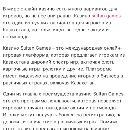
В мире онлайн-казино есть много вариантов для
игроков, но не все они равны. Казино
sultan games
–
это один из лучших вариантов для игроков из
Казахстана, которые ищут выгодные акции и
промокоды.
Казино Sultan Games – это международная онлайн-
игровая платформа, которая предлагает игрокам из
Казахстана широкий спектр игр, включая слоты,
карточные игры, рулетку и другие. Платформа
имеет лицензию на проведение игорного бизнеса в
различных странах, включая Казахстан.
Один из главных преимуществ казино Sultan Games –
это его программа лояльности, которая позволяет
игрокам получать выгодные акции и промокоды.
Игроки могут получать бонусы за регистрацию, за
депозит и за участие в различных играх. Помимо
этого, казино предлагает игрокам различные