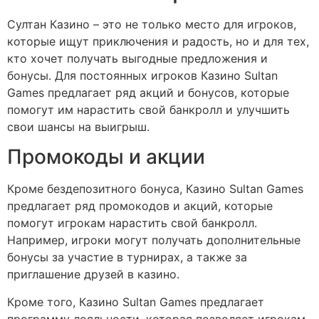
Султан Казино – это не только место для игроков,
которые ищут приключения и радость, но и для тех,
кто хочет получать выгодные предложения и
бонусы. Для постоянных игроков Казино Sultan
Games предлагает ряд акций и бонусов, которые
помогут им нарастить свой банкролл и улучшить
свои шансы на выигрыш.
Промокоды и акции
Кроме бездепозитного бонуса, Казино Sultan Games
предлагает ряд промокодов и акций, которые
помогут игрокам нарастить свой банкролл.
Например, игроки могут получать дополнительные
бонусы за участие в турнирах, а также за
приглашение друзей в казино.
Кроме того, Казино Sultan Games предлагает
программу лояльности, которая позволяет игрокам