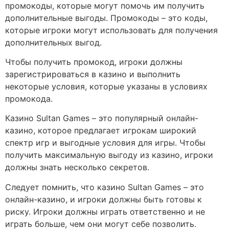
промокоды, которые могут помочь им получить
дополнительные выгоды. Промокоды – это коды,
которые игроки могут использовать для получения
дополнительных выгод.
Чтобы получить промокод, игроки должны
зарегистрироваться в казино и выполнить
некоторые условия, которые указаны в условиях
промокода.
Казино Sultan Games – это популярный онлайн-
казино, которое предлагает игрокам широкий
спектр игр и выгодные условия для игры. Чтобы
получить максимальную выгоду из казино, игроки
должны знать несколько секретов.
Следует помнить, что казино Sultan Games – это
онлайн-казино, и игроки должны быть готовы к
риску. Игроки должны играть ответственно и не
играть больше, чем они могут себе позволить.