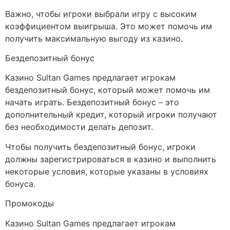
Важно, чтобы игроки выбрали игру с высоким
коэффициентом выигрыша. Это может помочь им
получить максимальную выгоду из казино.
Бездепозитный бонус
Казино Sultan Games предлагает игрокам
бездепозитный бонус, который может помочь им
начать играть. Бездепозитный бонус – это
дополнительный кредит, который игроки получают
без необходимости делать депозит.
Чтобы получить бездепозитный бонус, игроки
должны зарегистрироваться в казино и выполнить
некоторые условия, которые указаны в условиях
бонуса.
Промокоды
Казино Sultan Games предлагает игрокам