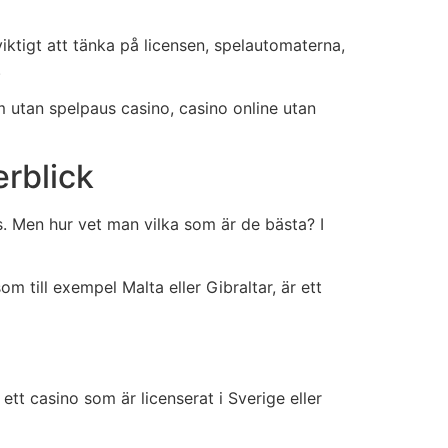
 viktigt att tänka på licensen, spelautomaterna,
.
m utan spelpaus casino, casino online utan
erblick
us. Men hur vet man vilka som är de bästa? I
m till exempel Malta eller Gibraltar, är ett
ett casino som är licenserat i Sverige eller