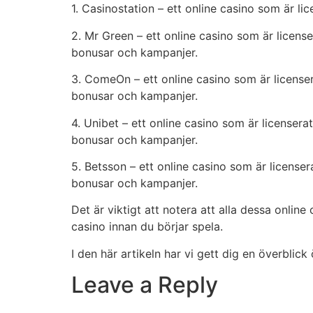
1. Casinostation – ett online casino som är li
2. Mr Green – ett online casino som är license
bonusar och kampanjer.
3. ComeOn – ett online casino som är licensera
bonusar och kampanjer.
4. Unibet – ett online casino som är licensera
bonusar och kampanjer.
5. Betsson – ett online casino som är licenser
bonusar och kampanjer.
Det är viktigt att notera att alla dessa online
casino innan du börjar spela.
I den här artikeln har vi gett dig en överbli
Leave a Reply