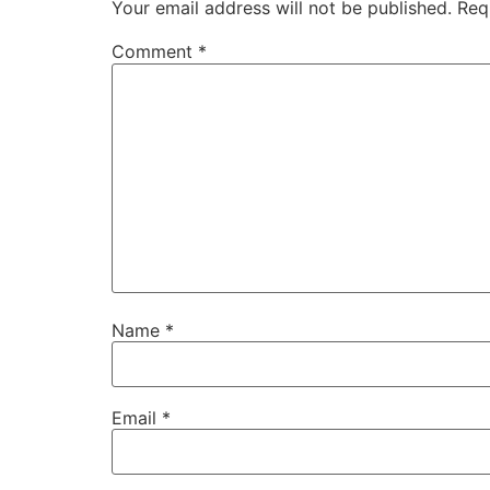
Your email address will not be published.
Req
Comment
*
Name
*
Email
*