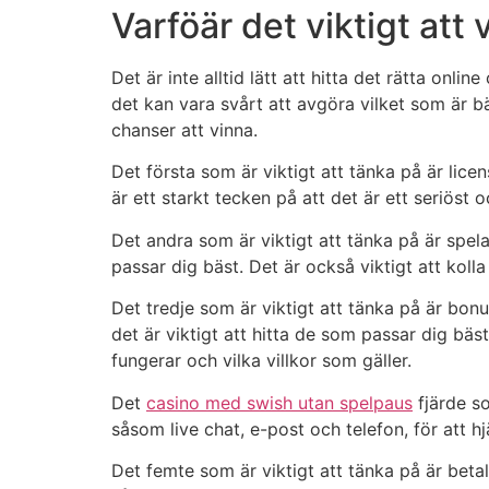
Varföär det viktigt att 
Det är inte alltid lätt att hitta det rätta onli
det kan vara svårt att avgöra vilket som är bä
chanser att vinna.
Det första som är viktigt att tänka på är lice
är ett starkt tecken på att det är ett seriöst 
Det andra som är viktigt att tänka på är spel
passar dig bäst. Det är också viktigt att kol
Det tredje som är viktigt att tänka på är bo
det är viktigt att hitta de som passar dig bä
fungerar och vilka villkor som gäller.
Det
casino med swish utan spelpaus
fjärde so
såsom live chat, e-post och telefon, för att hj
Det femte som är viktigt att tänka på är beta