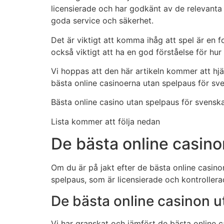
licensierade och har godkänt av de relevanta 
goda service och säkerhet.
Det är viktigt att komma ihåg att spel är en f
också viktigt att ha en god förståelse för hur
Vi hoppas att den här artikeln kommer att hjäl
bästa online casinoerna utan spelpaus för sve
Bästa online casino utan spelpaus för svenska
Lista kommer att följa nedan
De bästa online casin
Om du är på jakt efter de bästa online casino
spelpaus, som är licensierade och kontroller
De bästa online casinon 
Vi har granskat och jämfört de bästa online c