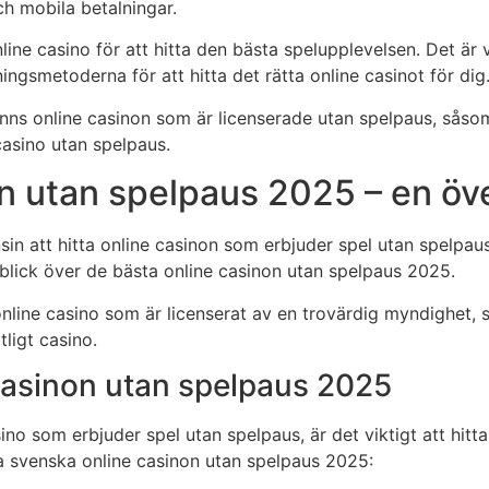
ch mobila betalningar.
 online casino för att hitta den bästa spelupplevelsen. Det är
gsmetoderna för att hitta det rätta online casinot för dig
inns online casinon som är licenserade utan spelpaus, såso
asino utan spelpaus.
n utan spelpaus 2025 – en öv
nsin att hitta online casinon som erbjuder spel utan spelpa
rblick över de bästa online casinon utan spelpaus 2025.
nline casino som är licenserat av en trovärdig myndighet, so
tligt casino.
casinon utan spelpaus 2025
no som erbjuder spel utan spelpaus, är det viktigt att hitta 
ta svenska online casinon utan spelpaus 2025: