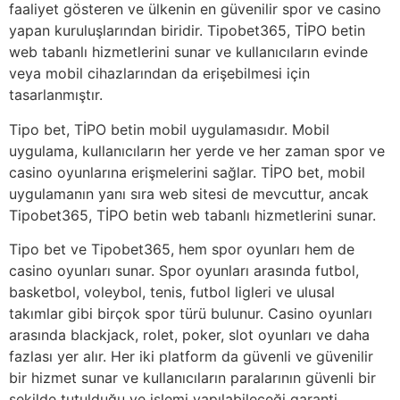
faaliyet gösteren ve ülkenin en güvenilir spor ve casino
yapan kuruluşlarından biridir. Tipobet365, TİPO betin
web tabanlı hizmetlerini sunar ve kullanıcıların evinde
veya mobil cihazlarından da erişebilmesi için
tasarlanmıştır.
Tipo bet, TİPO betin mobil uygulamasıdır. Mobil
uygulama, kullanıcıların her yerde ve her zaman spor ve
casino oyunlarına erişmelerini sağlar. TİPO bet, mobil
uygulamanın yanı sıra web sitesi de mevcuttur, ancak
Tipobet365, TİPO betin web tabanlı hizmetlerini sunar.
Tipo bet ve Tipobet365, hem spor oyunları hem de
casino oyunları sunar. Spor oyunları arasında futbol,
basketbol, voleybol, tenis, futbol ligleri ve ulusal
takımlar gibi birçok spor türü bulunur. Casino oyunları
arasında blackjack, rolet, poker, slot oyunları ve daha
fazlası yer alır. Her iki platform da güvenli ve güvenilir
bir hizmet sunar ve kullanıcıların paralarının güvenli bir
şekilde tutulduğu ve işlemi yapılabileceği garanti