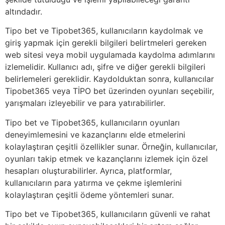
altındadır.
Tipo bet ve Tipobet365, kullanıcıların kaydolmak ve
giriş yapmak için gerekli bilgileri belirtmeleri gereken
web sitesi veya mobil uygulamada kaydolma adımlarını
izlemelidir. Kullanıcı adı, şifre ve diğer gerekli bilgileri
belirlemeleri gereklidir. Kaydolduktan sonra, kullanıcılar
Tipobet365 veya TİPO bet üzerinden oyunları seçebilir,
yarışmaları izleyebilir ve para yatırabilirler.
Tipo bet ve Tipobet365, kullanıcıların oyunları
deneyimlemesini ve kazançlarını elde etmelerini
kolaylaştıran çeşitli özellikler sunar. Örneğin, kullanıcılar,
oyunları takip etmek ve kazançlarını izlemek için özel
hesapları oluşturabilirler. Ayrıca, platformlar,
kullanıcıların para yatırma ve çekme işlemlerini
kolaylaştıran çeşitli ödeme yöntemleri sunar.
Tipo bet ve Tipobet365, kullanıcıların güvenli ve rahat