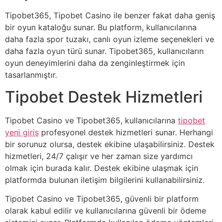
Tipobet365, Tipobet Casino ile benzer fakat daha geniş
bir oyun kataloğu sunar. Bu platform, kullanıcılarına
daha fazla spor tuzakı, canlı oyun izleme seçenekleri ve
daha fazla oyun türü sunar. Tipobet365, kullanıcıların
oyun deneyimlerini daha da zenginleştirmek için
tasarlanmıştır.
Tipobet Destek Hizmetleri
Tipobet Casino ve Tipobet365, kullanıcılarına
tipobet
yeni giriş
profesyonel destek hizmetleri sunar. Herhangi
bir sorunuz olursa, destek ekibine ulaşabilirsiniz. Destek
hizmetleri, 24/7 çalışır ve her zaman size yardımcı
olmak için burada kalır. Destek ekibine ulaşmak için
platformda bulunan iletişim bilgilerini kullanabilirsiniz.
Tipobet Casino ve Tipobet365, güvenli bir platform
olarak kabul edilir ve kullanıcılarına güvenli bir ödeme