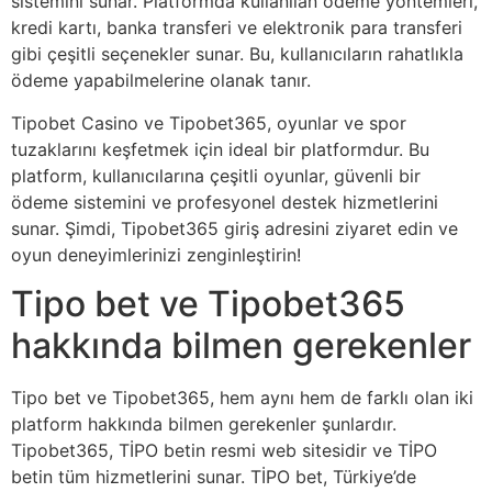
sistemini sunar. Platformda kullanılan ödeme yöntemleri,
kredi kartı, banka transferi ve elektronik para transferi
gibi çeşitli seçenekler sunar. Bu, kullanıcıların rahatlıkla
ödeme yapabilmelerine olanak tanır.
Tipobet Casino ve Tipobet365, oyunlar ve spor
tuzaklarını keşfetmek için ideal bir platformdur. Bu
platform, kullanıcılarına çeşitli oyunlar, güvenli bir
ödeme sistemini ve profesyonel destek hizmetlerini
sunar. Şimdi, Tipobet365 giriş adresini ziyaret edin ve
oyun deneyimlerinizi zenginleştirin!
Tipo bet ve Tipobet365
hakkında bilmen gerekenler
Tipo bet ve Tipobet365, hem aynı hem de farklı olan iki
platform hakkında bilmen gerekenler şunlardır.
Tipobet365, TİPO betin resmi web sitesidir ve TİPO
betin tüm hizmetlerini sunar. TİPO bet, Türkiye’de