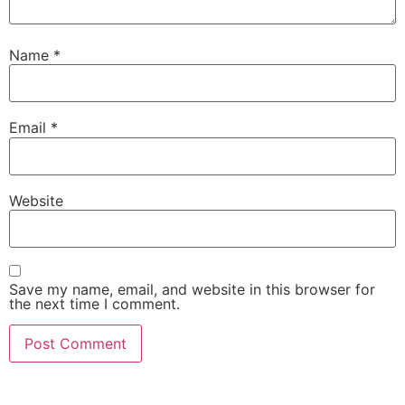
Name
*
Email
*
Website
Save my name, email, and website in this browser for
the next time I comment.