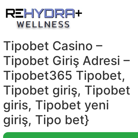
Skip
to
content
Tipobet Casino –
Tipobet Giriş Adresi –
Tipobet365 Tipobet,
Tipobet giriş, Tipobet
giris, Tipobet yeni
giriş, Tipo bet}