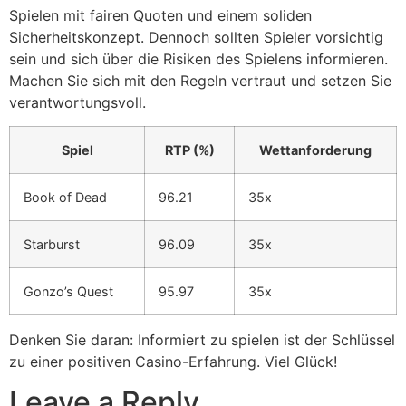
Spielen mit fairen Quoten und einem soliden
Sicherheitskonzept. Dennoch sollten Spieler vorsichtig
sein und sich über die Risiken des Spielens informieren.
Machen Sie sich mit den Regeln vertraut und setzen Sie
verantwortungsvoll.
Spiel
RTP (%)
Wettanforderung
Book of Dead
96.21
35x
Starburst
96.09
35x
Gonzo’s Quest
95.97
35x
Denken Sie daran: Informiert zu spielen ist der Schlüssel
zu einer positiven Casino-Erfahrung. Viel Glück!
Leave a Reply