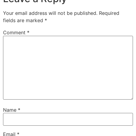
Your email address will not be published.
Required
fields are marked
*
Comment
*
Name
*
Email
*