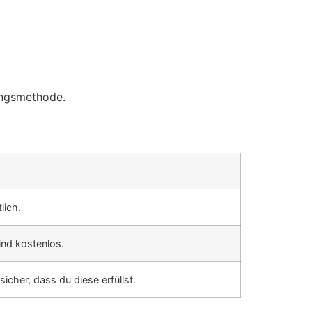
ungsmethode.
lich.
ind kostenlos.
cher, dass du diese erfüllst.