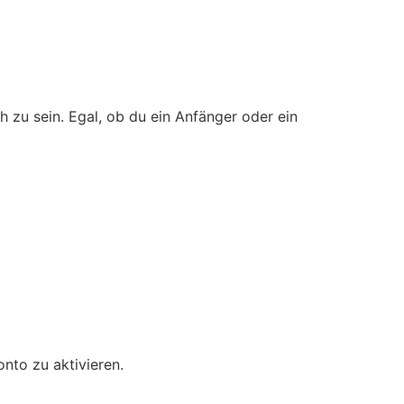
 zu sein. Egal, ob du ein Anfänger oder ein
onto zu aktivieren.