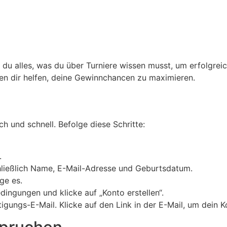
du alles, was du über Turniere wissen musst, um erfolgreich
rden dir helfen, deine Gewinnchancen zu maximieren.
g
ch und schnell. Befolge diese Schritte:
.
chließlich Name, E-Mail-Adresse und Geburtsdatum.
ge es.
ingungen und klicke auf „Konto erstellen“.
igungs-E-Mail. Klicke auf den Link in der E-Mail, um dein K