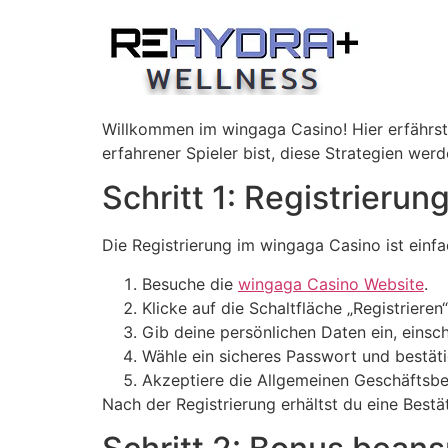
Skip
to
content
Willkommen im wingaga Casino! Hier erfährst 
erfahrener Spieler bist, diese Strategien we
Schritt 1: Registrierun
Die Registrierung im wingaga Casino ist einfa
Besuche die
wingaga Casino Website
.
Klicke auf die Schaltfläche „Registrieren“
Gib deine persönlichen Daten ein, eins
Wähle ein sicheres Passwort und bestäti
Akzeptiere die Allgemeinen Geschäftsbed
Nach der Registrierung erhältst du eine Bestät