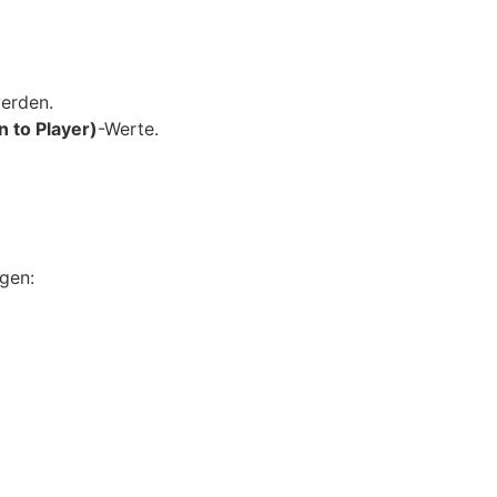
werden.
 to Player)
-Werte.
ngen: