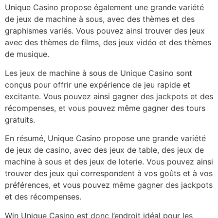
Unique Casino propose également une grande variété
de jeux de machine à sous, avec des thèmes et des
graphismes variés. Vous pouvez ainsi trouver des jeux
avec des thèmes de films, des jeux vidéo et des thèmes
de musique.
Les jeux de machine à sous de Unique Casino sont
conçus pour offrir une expérience de jeu rapide et
excitante. Vous pouvez ainsi gagner des jackpots et des
récompenses, et vous pouvez même gagner des tours
gratuits.
En résumé, Unique Casino propose une grande variété
de jeux de casino, avec des jeux de table, des jeux de
machine à sous et des jeux de loterie. Vous pouvez ainsi
trouver des jeux qui correspondent à vos goûts et à vos
préférences, et vous pouvez même gagner des jackpots
et des récompenses.
Win Unique Casino est donc l’endroit idéal pour les