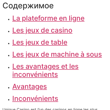
Содержимое
La plateforme en ligne
Les jeux de casino
Les jeux de table
Les jeux de machine à sous
Les avantages et les
inconvénients
Avantages
Inconvénients
Unique Casino est l’un des casinos en ligne les plus