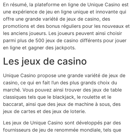
En résumé, la plateforme en ligne de Unique Casino est
une expérience de jeu en ligne unique et innovante qui
offre une grande variété de jeux de casino, des
promotions et des bonus réguliers pour les nouveaux et
les anciens joueurs. Les joueurs peuvent ainsi choisir
parmi plus de 500 jeux de casino différents pour jouer
en ligne et gagner des jackpots.
Les jeux de casino
Unique Casino propose une grande variété de jeux de
casino, ce qui en fait l’un des plus grands choix du
marché. Vous pouvez ainsi trouver des jeux de table
classiques tels que le blackjack, le roulette et le
baccarat, ainsi que des jeux de machine à sous, des
jeux de cartes et des jeux de loterie.
Les jeux de Unique Casino sont développés par des
fournisseurs de jeu de renommée mondiale, tels que