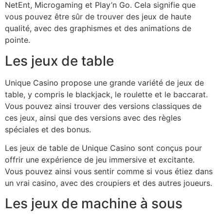
NetEnt, Microgaming et Play’n Go. Cela signifie que
vous pouvez être sûr de trouver des jeux de haute
qualité, avec des graphismes et des animations de
pointe.
Les jeux de table
Unique Casino propose une grande variété de jeux de
table, y compris le blackjack, le roulette et le baccarat.
Vous pouvez ainsi trouver des versions classiques de
ces jeux, ainsi que des versions avec des règles
spéciales et des bonus.
Les jeux de table de Unique Casino sont conçus pour
offrir une expérience de jeu immersive et excitante.
Vous pouvez ainsi vous sentir comme si vous étiez dans
un vrai casino, avec des croupiers et des autres joueurs.
Les jeux de machine à sous