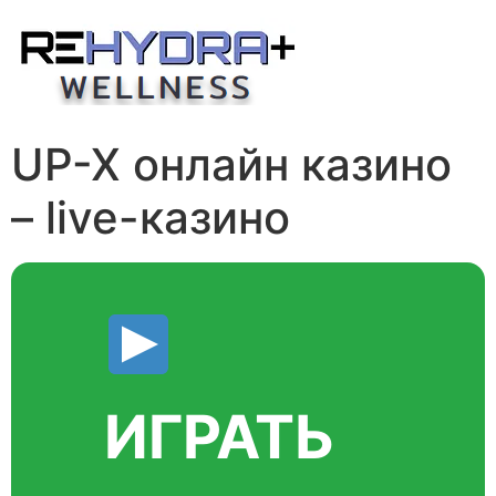
Skip
to
content
UP-X онлайн казино
– live-казино
ИГРАТЬ