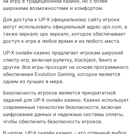
на игру в традиционном казино, но с более
широкими возможностями и комфортом.
Для доступа к UP-X официальному сайту игроки
могут использовать официальный адрес upx.com, а
также зеркало upx зеркало, которое обеспечивает
доступ к игре в любое время и из любого места.
UP-X онлайн казино предлагает игрокам широкий
спектр игр, включая рулетку, blackjack, бинго и
другие. Все игры проходят на основе программного
обеспечения Evolution Gaming, которое является
одним из лучших в мире.
Безопасность игроков является приоритетной
задачей для UP-X онлайн казино. Казино использует
современные технологии безопасности, включая
шифрование данных и надежные системы оплаты,
чтобы обеспечить безопасность игроков.
В целом, UP-X онлайн казино – это отличный выбор