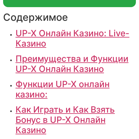
Содержимое
UP-X Онлайн Казино: Live-
Казино
Преимущества и Функции
UP-X Онлайн Казино
Функции UP-X онлайн
казино:
Как Играть и Как Взять
Бонус в UP-X Онлайн
Казино