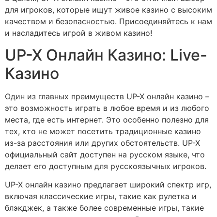
для игроков, которые ищут живое казино с высоким
качеством и безопасностью. Присоединяйтесь к нам
и насладитесь игрой в живом казино!
UP-X Онлайн Казино: Live-
Казино
Один из главных преимуществ UP-X онлайн казино –
это возможность играть в любое время и из любого
места, где есть интернет. Это особенно полезно для
тех, кто не может посетить традиционные казино
из-за расстояния или других обстоятельств. UP-X
официальный сайт доступен на русском языке, что
делает его доступным для русскоязычных игроков.
UP-X онлайн казино предлагает широкий спектр игр,
включая классические игры, такие как рулетка и
блэкджек, а также более современные игры, такие