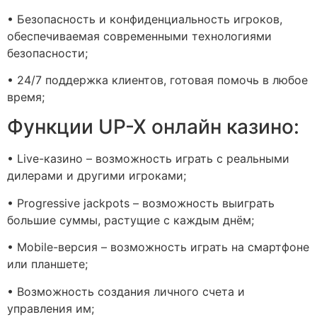
• Безопасность и конфиденциальность игроков,
обеспечиваемая современными технологиями
безопасности;
• 24/7 поддержка клиентов, готовая помочь в любое
время;
Функции UP-X онлайн казино:
• Live-казино – возможность играть с реальными
дилерами и другими игроками;
• Progressive jackpots – возможность выиграть
большие суммы, растущие с каждым днём;
• Mobile-версия – возможность играть на смартфоне
или планшете;
• Возможность создания личного счета и
управления им;