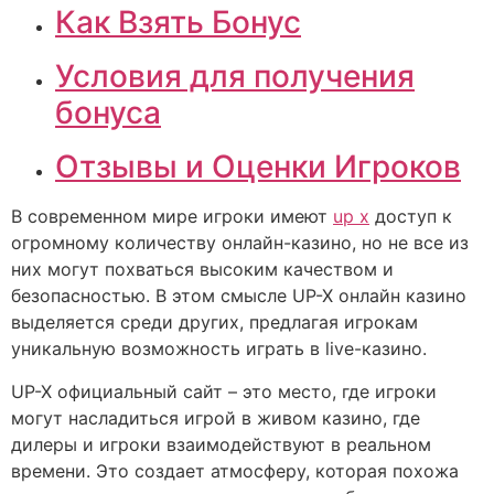
Как Взять Бонус
Условия для получения
бонуса
Отзывы и Оценки Игроков
В современном мире игроки имеют
up x
доступ к
огромному количеству онлайн-казино, но не все из
них могут похваться высоким качеством и
безопасностью. В этом смысле UP-X онлайн казино
выделяется среди других, предлагая игрокам
уникальную возможность играть в live-казино.
UP-X официальный сайт – это место, где игроки
могут насладиться игрой в живом казино, где
дилеры и игроки взаимодействуют в реальном
времени. Это создает атмосферу, которая похожа