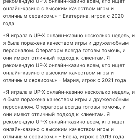
рекомендую UP-X онлайн-казино всем, кто ищет
онлайн-казино с высоким качеством игры и
отличным сервисом.» – Екатерина, игрок с 2020
года
«Я играла в UP-X онлайн-казино несколько недель, и
я была поражена качеством игры и дружелюбным
персоналом. Операторы всегда готовы помочь, и
они имеют отличный подход к клиентам. Я
рекомендую UP-X онлайн-казино всем, кто ищет
онлайн-казино с высоким качеством игры и
отличным сервисом.» – Мария, игрок с 2021 года
«Я играла в UP-X онлайн-казино несколько недель, и
я была поражена качеством игры и дружелюбным
персоналом. Операторы всегда готовы помочь, и
они имеют отличный подход к клиентам. Я
рекомендую UP-X онлайн-казино всем, кто ищет
онлайн-казино с высоким качеством игры и
отличным сервисом.» – Елена, игрок с 2019 года