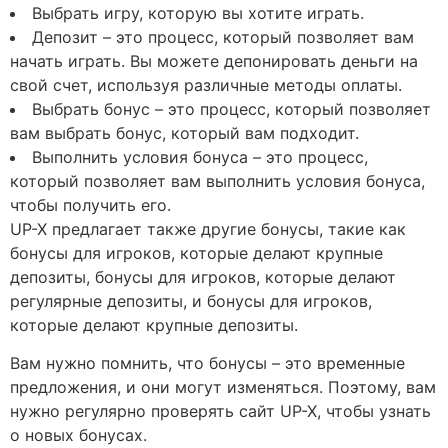
Выбрать игру, которую вы хотите играть.
Депозит – это процесс, который позволяет вам
начать играть. Вы можете депонировать деньги на
свой счет, используя различные методы оплаты.
Выбрать бонус – это процесс, который позволяет
вам выбрать бонус, который вам подходит.
Выполнить условия бонуса – это процесс,
который позволяет вам выполнить условия бонуса,
чтобы получить его.
UP-X предлагает также другие бонусы, такие как
бонусы для игроков, которые делают крупные
депозиты, бонусы для игроков, которые делают
регулярные депозиты, и бонусы для игроков,
которые делают крупные депозиты.
Вам нужно помнить, что бонусы – это временные
предложения, и они могут изменяться. Поэтому, вам
нужно регулярно проверять сайт UP-X, чтобы узнать
о новых бонусах.