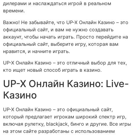
дилерами и наслаждаться игрой в реальном
времени.
Важно! Не забывайте, что UP-X Онлайн Казино – это
официальный сайт, и вам не нужно создавать
аккаунт, чтобы начать играть. Просто перейдите на
официальный сайт, выберите игру, которая вам
нравится, и начните играть.
UP-X Онлайн Казино – это отличный выбор для тех,
кто ищет новый способ играть в казино.
UP-X Онлайн Казино: Live-
Казино
UP-X Онлайн Казино – это официальный сайт,
который предлагает игрокам широкий спектр игр,
включая рулетку, blackjack, бинго и другие. Все игры
на этом сайте разработаны с использованием