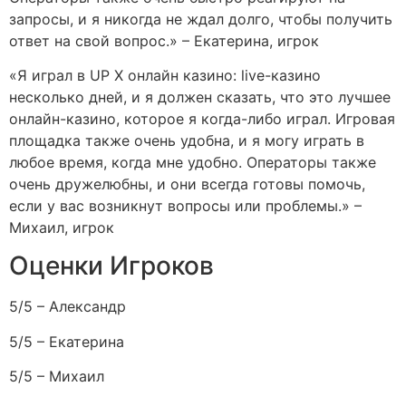
запросы, и я никогда не ждал долго, чтобы получить
ответ на свой вопрос.» – Екатерина, игрок
«Я играл в UP X онлайн казино: live-казино
несколько дней, и я должен сказать, что это лучшее
онлайн-казино, которое я когда-либо играл. Игровая
площадка также очень удобна, и я могу играть в
любое время, когда мне удобно. Операторы также
очень дружелюбны, и они всегда готовы помочь,
если у вас возникнут вопросы или проблемы.» –
Михаил, игрок
Оценки Игроков
5/5 – Александр
5/5 – Екатерина
5/5 – Михаил