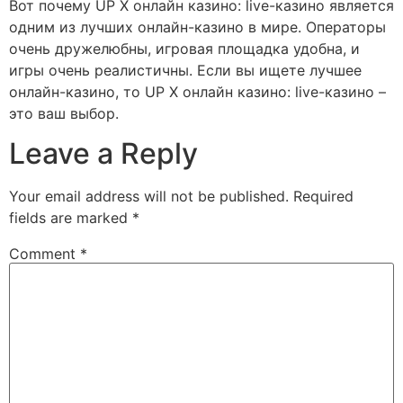
Вот почему UP X онлайн казино: live-казино является
одним из лучших онлайн-казино в мире. Операторы
очень дружелюбны, игровая площадка удобна, и
игры очень реалистичны. Если вы ищете лучшее
онлайн-казино, то UP X онлайн казино: live-казино –
это ваш выбор.
Leave a Reply
Your email address will not be published.
Required
fields are marked
*
Comment
*