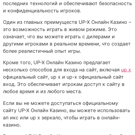
последних технологий и обеспечивают безопасность
и конфиденциальность игроков.
Один из главных преимуществ UP-X Онлайн Казино –
это возможность играть в живом режиме. Это
означает, что вы можете играть с дилерами и
другими игроками в реальном времени, что создает
более реалистичный опыт игры.
Кроме того, UP-X Онлайн Казино предлагает
несколько способов для входа на сайт, включая
up x
официальный сайт, up x и up-x официальный сайт
вход. Это обеспечивает игрокам доступ к сайту в
любое время и из любого места.
Если вы не можете доступаться официальному
сайту UP-X Онлайн Казино, вы можете использовать
ап икс или up x зеркало, чтобы играть в онлайн-
казино.