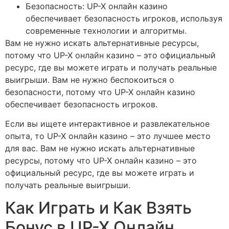
Безопасность: UP-X онлайн казино
обеспечивает безопасность игроков, используя
современные технологии и алгоритмы.
Вам не нужно искать альтернативные ресурсы,
потому что UP-X онлайн казино – это официальный
ресурс, где вы можете играть и получать реальные
выигрыши. Вам не нужно беспокоиться о
безопасности, потому что UP-X онлайн казино
обеспечивает безопасность игроков.
Если вы ищете интерактивное и развлекательное
опыта, то UP-X онлайн казино – это лучшее место
для вас. Вам не нужно искать альтернативные
ресурсы, потому что UP-X онлайн казино – это
официальный ресурс, где вы можете играть и
получать реальные выигрыши.
Как Играть и Как Взять
Бонус в UP-X Онлайн