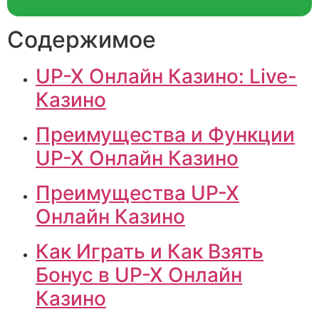
Содержимое
UP-X Онлайн Казино: Live-
Казино
Преимущества и Функции
UP-X Онлайн Казино
Преимущества UP-X
Онлайн Казино
Как Играть и Как Взять
Бонус в UP-X Онлайн
Казино