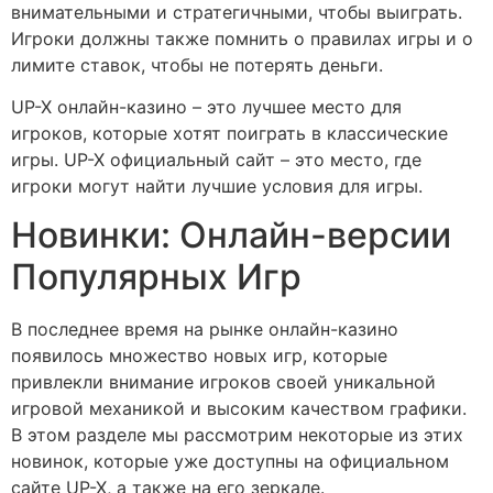
внимательными и стратегичными, чтобы выиграть.
Игроки должны также помнить о правилах игры и о
лимите ставок, чтобы не потерять деньги.
UP-X онлайн-казино – это лучшее место для
игроков, которые хотят поиграть в классические
игры. UP-X официальный сайт – это место, где
игроки могут найти лучшие условия для игры.
Новинки: Онлайн-версии
Популярных Игр
В последнее время на рынке онлайн-казино
появилось множество новых игр, которые
привлекли внимание игроков своей уникальной
игровой механикой и высоким качеством графики.
В этом разделе мы рассмотрим некоторые из этих
новинок, которые уже доступны на официальном
сайте UP-X, а также на его зеркале.