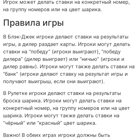
Игрок может делать ставки на конкретный номер,
на группу номеров или на цвет шарика.
Правила игры
В Блэк-Джек игроки делают ставки на результаты
игры, а дилер раздает карты. Игроки могут делать
ставки на “победу” (игроки выиграют), “победу
дилера” (дилер выиграет) или “ничью” (игроки и
дилер равны). Игроки могут также делать ставки на
“банк” (игроки делают ставку на результат игры и
получают выигрыш, если они выиграют).
В Рулетке игроки делают ставки на результаты
броска шарика. Игроки могут делать ставки на
конкретный номер, на группу номеров или на цвет
шарика. Игроки могут также делать ставки на
“чёрный” или “красный” цвет шарика.
Важно! В обеих играх игроки должны быть