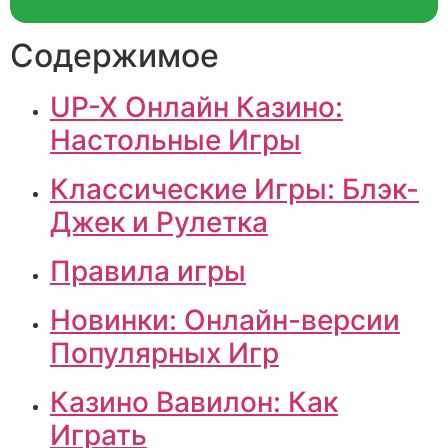
Содержимое
UP-X Онлайн Казино:
Настольные Игры
Классические Игры: Блэк-
Джек и Рулетка
Правила игры
Новинки: Онлайн-версии
Популярных Игр
Казино Вавилон: Как
Играть