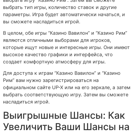
выбрать тип игры, количество ставок и другие
параметры. Игра будет автоматически начаться, и
вы сможете насладиться игрой.
В целом, обе игры “Казино Вавилон” и “Казино Рим”
являются отличными выборами для игроков,
которые ищут новые и интересные игры. Они имеют
высокое качество графики и интерфейса, что
создает комфортную атмосферу для игры.
Для доступа к играм “Казино Вавилон” и “Казино
Рим” вам нужно зарегистрироваться на
официальном сайте UP-X или на его зеркале, а затем
выбрать соответствующую игру. Затем вы сможете
насладиться игрой.
Выигрышные Шансы: Как
Увеличить Ваши Шансы на