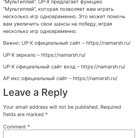
“Мультиплей”. UP-X предлагает функцию
“Мультиплей”, которая позволяет вам играть
несколько игр одновременно. Это может помочь
вам увеличить свои шансы на победу, играя
несколько игр одновременно.
Важно: UP-X официальный сайт – https://namarsh.ru/
UP-X зеркало – https://namarsh.ru/
UP-X официальный сайт вход – https://namarsh.ru/
AP икс официальный сайт – https://namarsh.ru/
Leave a Reply
Your email address will not be published.
Required
fields are marked
*
Comment
*