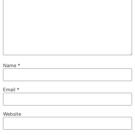
Name
*
Email
*
Website