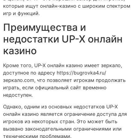
которые ищут онлайн-казино с широким спектром
игр и функций.
Преимущества и
недостатки UP-X онлайн
казино
Кроме того, UP-X онлайн казино имеет зеркало,
доступное по адресу https://bugrovka4.ru/
зеркало.com, что позволяет игрокам продолжать
играть, если официальный сайт временно
недоступен.
Однако, одним из основных недостатков UP-X
онлайн казино является ограничение доступа для
игроков из некоторых стран. Это может быть
вызвано законодательными ограничениями или
техническими проблемами.