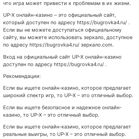
что игра может привести к проблемам в их жизни.
UP-X онлайн-казино – это официальный сайт,
который доступен по адресу https://bugrovka4.ru/ .
Если вы не можете доступаться официальному
сайту, вы можете использовать зеркало, доступное
по адресу https://bugrovka4.ru/ зеркало.com.
Вход на официальный сайт UP-X онлайн-казино
доступен по адресу https://bugrovka4.ru/ .
Рекомендации:
Если вы ищете онлайн-казино, которое предлагает
широкий спектр игр, то UP-X – это отличный выбор.
Если вы ищете безопасное и надежное онлайн-
казино, то UP-X – это отличный выбор.
Если вы ищете онлайн-казино, которое предлагает
реальные выигры, то UP-X – это отличный выбор.