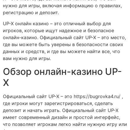
нужно для игры, включая информацию о правилах,
регистрацию и депозит.
UP-X онлайн казино – это отличный выбор для
игроков, которые ищут надежное и безопасное
онлайн-казино. Официальный сайт UP-X – это место,
где вы можете быть уверены в безопасности своих
данных и средств, и где вы можете найти все, что
вам нужно для игры.
Обзор онлайн-казино UP-
X
Официальный сайт UP-X – это https://bugrovka4.ru/ ,
где игроки могут зарегистрироваться, сделать
депозит и начать играть. Официальный сайт UP-X
имеет современный дизайн и простой интерфейс,
что позволяет игрокам легко найти нужную игру или