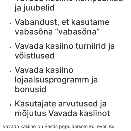
ja juubelid
Vabandust, et kasutame
vabasõna “vabasõna”
Vavada kasiino turniirid ja
võistlused
Vavada kasiino
lojaalsusprogramm ja
bonusid
Kasutajate arvutused ja
mõjutus Vavada kasiinot
vavada kasiino on Eestis populaarsem kui ever. Kui