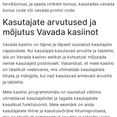
tervikbonusi, ja saada rohkem bonusi, kasutades vavada
bonus code või vavada promo code.
Kasutajate arvutused ja
mõjutus Vavada kasiinot
Vavada kasiino on täpne ja täpseti suunatud kasutajate
vajadustele. Kui kasutajad kasutavad arvutite ja tablette,
siis on Vavada kasiino eetikat ja kohustust mõjutada
nende kasutajaid positiivselt. Vabandust, et meie kasiino
on täielikult veebiveres, mis võimaldab kasutajatele
liituda ja mängida, kui nad kasutavad erinevaid arvutite
ja tablette.
Meie kasiino programmimälu on suunatud vältima
võrreldavat kasutajaliidet ja tagada kasutajatele
kasulikud funktsioonid. Meie eesmärk on anda
kasutajatele lihtne ja kasutusvõrdne liitumisprotsess,