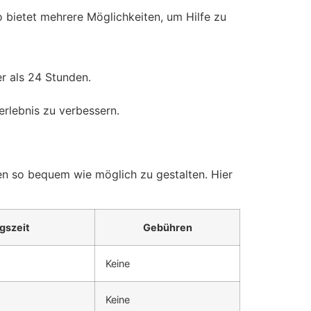
o bietet mehrere Möglichkeiten, um Hilfe zu
r als 24 Stunden.
erlebnis zu verbessern.
n so bequem wie möglich zu gestalten. Hier
gszeit
Gebühren
Keine
Keine