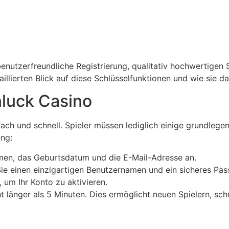
enutzerfreundliche Registrierung, qualitativ hochwertigen
aillierten Blick auf diese Schlüsselfunktionen und wie sie d
nluck Casino
nfach und schnell. Spieler müssen lediglich einige grundleg
ung:
en, das Geburtsdatum und die E-Mail-Adresse an.
e einen einzigartigen Benutzernamen und ein sicheres Pas
 um Ihr Konto zu aktivieren.
 länger als 5 Minuten. Dies ermöglicht neuen Spielern, sch