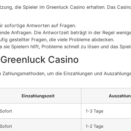
ützung, die Spieler im Greenluck Casino erhalten. Das Casin
r sofortige Antworten auf Fragen.
ende Anfragen. Die Antwortzeit beträgt in der Regel wenige
fig gestellter Fragen, die viele Probleme abdecken.
 sie Spielern hilft, Probleme schnell zu lösen und das Spiel
Greenluck Casino
on Zahlungsmethoden, um die Einzahlungen und Auszahlunge
Einzahlungszeit
Auszahlun
Sofort
1-3 Tage
Sofort
1-2 Tage