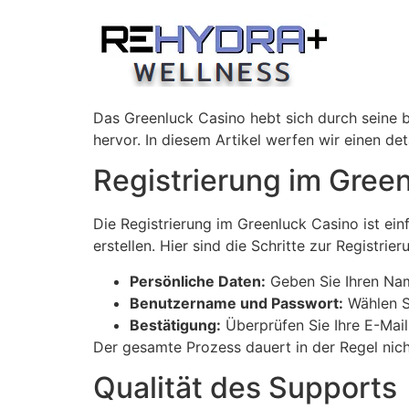
Skip
to
content
Das Greenluck Casino hebt sich durch seine b
hervor. In diesem Artikel werfen wir einen det
Registrierung im Gree
Die Registrierung im Greenluck Casino ist ei
erstellen. Hier sind die Schritte zur Registrier
Persönliche Daten:
Geben Sie Ihren Nam
Benutzername und Passwort:
Wählen Si
Bestätigung:
Überprüfen Sie Ihre E-Mail,
Der gesamte Prozess dauert in der Regel nicht
Qualität des Supports