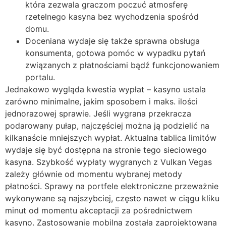
która zezwala graczom poczuć atmosferę
rzetelnego kasyna bez wychodzenia spośród
domu.
Doceniana wydaje się także sprawna obsługa
konsumenta, gotowa pomóc w wypadku pytań
związanych z płatnościami bądź funkcjonowaniem
portalu.
Jednakowo wygląda kwestia wypłat – kasyno ustala
zarówno minimalne, jakim sposobem i maks. ilości
jednorazowej sprawie. Jeśli wygrana przekracza
podarowany pułap, najczęściej można ją podzielić na
kilkanaście mniejszych wypłat. Aktualna tablica limitów
wydaje się być dostępna na stronie tego sieciowego
kasyna. Szybkość wypłaty wygranych z Vulkan Vegas
zależy głównie od momentu wybranej metody
płatności. Sprawy na portfele elektroniczne przeważnie
wykonywane są najszybciej, często nawet w ciągu kliku
minut od momentu akceptacji za pośrednictwem
kasyno. Zastosowanie mobilna została zaprojektowana