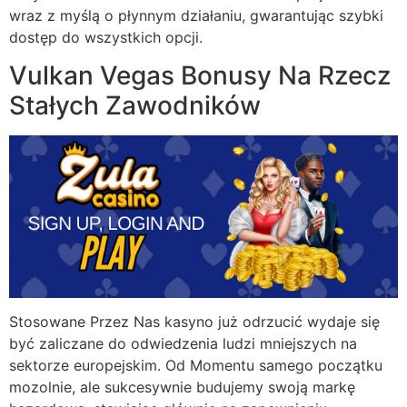
wraz z myślą o płynnym działaniu, gwarantując szybki
dostęp do wszystkich opcji.
Vulkan Vegas Bonusy Na Rzecz
Stałych Zawodników
Stosowane Przez Nas kasyno już odrzucić wydaje się
być zaliczane do odwiedzenia ludzi mniejszych na
sektorze europejskim. Od Momentu samego początku
mozolnie, ale sukcesywnie budujemy swoją markę