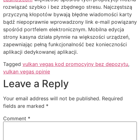
rozwiązać szybko i bez zbędnego stresu. Najczęstszą
przyczyną kłopotów bywają błędne wiadomości karty
bądź niepoprawnie wprowadzony link e-mail powiązany
spośród portfelem elektronicznym. Mobilna edycja
strony kasyna działa płynnie na większości urządzeń,
zapewniając pełną funkcjonalność bez konieczności
aplikacji dedykowanej aplikacji.
Tagged
vulkan vegas kod promocyjny bez depozytu
,
vulkan vegas opinie
Leave a Reply
Your email address will not be published.
Required
fields are marked
*
Comment
*