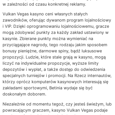
w zależności od czasu konkretnej reklamy.
Vulkan Vegas kasyno ceni własnych stałych
zawodników, oferując dywanom program lojalnościowy
i VIP. Dzięki oprogramowaniu lojalnościowemu, gracze
mogą zdobywać punkty za każdy zakład ustawiony w
kasynie. Zbierane punkty można wymieniać na
przyciągające nagrody, tego rodzaju jakim sposobem
bonusy pieniężne, darmowe spiny, bądź luksusowe
propozycji. Ludzie, które stale grają w kasyno, mogą
liczyć na indywidualne propozycje, wyższe limity
depozytów i wypłat, a także dostęp do odwiedzenia
specjalnych turniejów i promocji. Na Rzecz internautów,
którzy oprócz komputerów kasynowych interesują się
zakładami sportowymi, Betinia wydaje się być
doskonałym doborem.
Niezależnie od momentu tegoż, czy jesteś świeżym, lub
powracającym graczem, kasyno Vulkan Vegas podaje