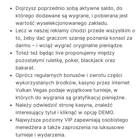
Dojrzysz poprzednio sobą aktywne saldo, do
którego dodawane są wygrane, i pobierana jest
wartość wyselekcjonowanego zakładu.
Lecz w naszej reklamy chodzi przede wszystkim o
to, żeby dać graczom szansę poznania konsol za
darmo – i wciąż wygrać oryginalne pieniądze.
Toteż też będąc live proponujemy między
pozostałymi ruletkę, poker, blackjack oraz
bakarat.
Oprócz regularnych bonusów i zwrotu części
wykorzystanych środków, kasyno przez internet
Vulkan Vegas podaje wyjątkowe turnieje, w
których do wygrania są gratyfikacyj pieniężne.
Należy odwiedzić stronę kasyna, znaleźć
interesujący tytuł i kliknąć w opcję DEMO.
Najwyższe poziomy VIP zapewniają osobistego
menedżera a także zaproszenia na luksusowe
turnieje i wydarzenia.