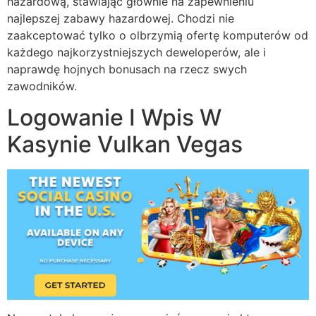
hazardową, stawiając głównie na zapewnieniu
najlepszej zabawy hazardowej. Chodzi nie
zaakceptować tylko o olbrzymią ofertę komputerów od
każdego najkorzystniejszych deweloperów, ale i
naprawdę hojnych bonusach na rzecz swych
zawodników.
Logowanie I Wpis W
Kasynie Vulkan Vegas