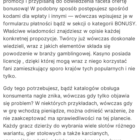
promocji i przypisaną do odwiedzenia faceta ofertę
bonusową! W podobny sposób postępujesz spośród
kodami dla wpłaty i innymi — wówczas wpisujesz je w
formularzu płatności bądź w sekcji o kategorii BONUSY.
Właściwe wiadomości znajdziesz w opisie każdej
konkretnej propozycje. Twórcy już wówczas doskonale
wiedzieli, wraz z jakich elementów składa się
powodzenie w branży gamblingowej. Kasyno posiada
licencję , dzięki której mogą wraz z niego korzystać
fani zamieszkujący sporo krajów tych popularnych i nie
tylko.
Gdy tego potrzebujesz, bądź katalogów obsługa
konsumenta nagle znika, wówczas gdy tylko objawia
się problem? W niektórych przykładach, wówczas gdy
w grę wchodzą pieniądze, można odnieść wrażenie, że
nie zaakceptować ma sprawiedliwości na tej planecie.
Każdy gracz dzierży do wybrania wiele slotów różnego
wariantu, gier stołowych a także karcianych,