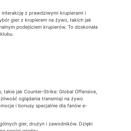
 interakcję z prawdziwymi krupierami i
bór gier z krupierem na żywo, takich jak
jonalnym podejściem krupierów. To doskonała
klubu.
 takie jak Counter-Strike: Global Offensive,
żliwość oglądania transmisji na żywo
omocje i bonusy specjalnie dla fanów e-
ólnych gier, drużyn i zawodników. Dzięki
na swojej wiedzy.