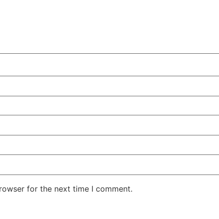
rowser for the next time I comment.