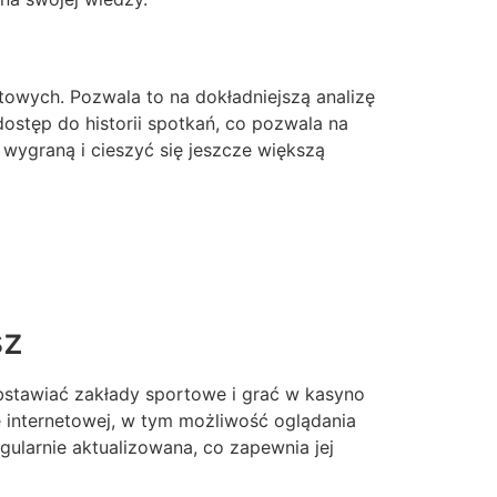
wych. Pozwala to na dokładniejszą analizę
dostęp do historii spotkań, co pozwala na
wygraną i cieszyć się jeszcze większą
sz
obstawiać zakłady sportowe i grać w kasyno
e internetowej, w tym możliwość oglądania
egularnie aktualizowana, co zapewnia jej