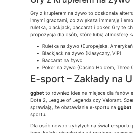
Gry z krupierem na żywo to doskonała altern
innymi graczami, co zwiększa immersję i emo
ruletka, blackjack, baccarat i poker. Gry te
propozycja dla osób, które lubią atmosferę k
Ruletka na żywo (Europejska, Amerykań
Blackjack na żywo (Klasyczny, VIP)
Baccarat na żywo
Poker na żywo (Casino Hold’em, Three 
E-sport – Zakłady na U
ggbet
to również idealne miejsce dla fanów e-
Dota 2, League of Legends czy Valorant. Sze
sprawiają, że obstawianie e-sportu na
ggbet
sportu.
Dla osób nowoprzybyłych na świat e-sportu 
temu każdy, niezależnie od poziomu zaawanso