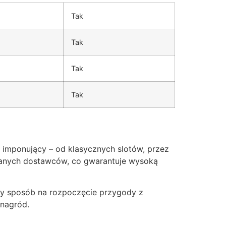
Tak
Tak
Tak
Tak
imponujący – od klasycznych slotów, przez
wanych dostawców, co gwarantuje wysoką
y sposób na rozpoczęcie przygody z
 nagród.