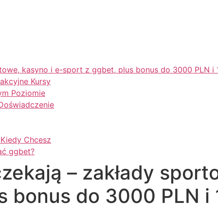
owe, kasyno i e-sport z ggbet, plus bonus do 3000 PLN i 1
akcyjne Kursy
ym Poziomie
 Doświadczenie
i Kiedy Chcesz
ać ggbet?
zekają – zakłady sporto
us bonus do 3000 PLN i