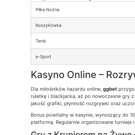
Piłka Nożna
Koszykówka
Tenis
e-Sport
Kasyno Online – Rozr
Dla miłośników hazardu online,
ggbet
przygot
ruletkę i blackjacka, aż po nowoczesne gr
jakość grafiki, płynność rozgrywki oraz uczc
Bonus powitalny w kasynie, wynoszący do 1
platformą. Regularnie organizowane turnieje
Gry z Krupierem na Żywo