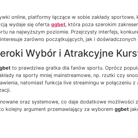
ywki online, platformy łączące w sobie zakłady sportowe, 
cją wydaje się oferta
ggbet
, która poza szerokim zakrese
rtu na najwyższym poziomie. Przejrzysty interfejs, konkur
ainteresuje zarówno początkujących, jak i doświadczonych 
eroki Wybór i Atrakcyjne Kurs
gbet
to prawdziwa gratka dla fanów sportu. Oprócz popular
kłady na sporty mniej mainstreamowe, np. rzutki czy sno
tawienia, natomiast funkcja live streamingu w połączeniu 
acji.
nowane oraz systemowe, co daje dodatkowe możliwości zwi
 to kolejny argument przemawiający za wyborem
ggbet
jak