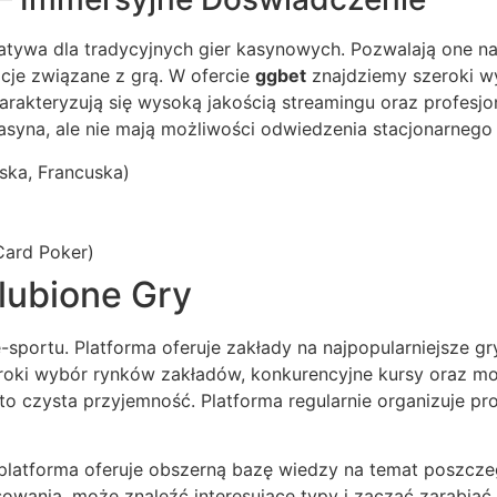
atywa dla tradycyjnych gier kasynowych. Pozwalają one na
cje związane z grą. W ofercie
ggbet
znajdziemy szeroki wy
 charakteryzują się wysoką jakością streamingu oraz profes
asyna, ale nie mają możliwości odwiedzenia stacjonarnego 
ska, Francuska)
Card Poker)
lubione Gry
sportu. Platforma oferuje zakłady na najpopularniejsze gry,
roki wybór rynków zakładów, konkurencyjne kursy oraz mo
to czysta przyjemność. Platforma regularnie organizuje pr
platforma oferuje obszerną bazę wiedzy na temat poszczeg
wania, może znaleźć interesujące typy i zacząć zarabiać 