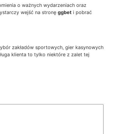
omienia o ważnych wydarzeniach oraz
 wystarczy wejść na stronę
ggbet
i pobrać
 wybór zakładów sportowych, gier kasynowych
ga klienta to tylko niektóre z zalet tej