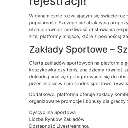
rejestracji!
W dynamicznie rozwijającym się świecie rozr
popularność. Szczególnie atrakcyjną propozy
oferuje również możliwość obstawiania e-spo
z tej platformy miejsce, które z pewnością z
Zakłady Sportowe – Sz
Oferta zakładów sportowych na platformie
g
koszykówka czy tenis, znajdziemy również za
dokładną analizę i przygotowanie się do obs
przenieść się w sam środek sportowej rywaliz
Dodatkowo, platforma oferuje zakłady kombi
organizowane promocje i bonusy dla graczy
Dyscyplina Sportowa
Liczba Rynków Zakładów
Dostępność Livestreamingu