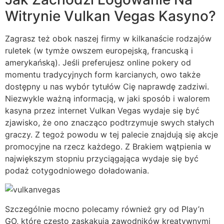
Witrynie Vulkan Vegas Kasyno?
Zagrasz też obok naszej firmy w kilkanaście rodzajów
ruletek (w tymże owszem europejską, francuską i
amerykańską). Jeśli preferujesz online pokery od
momentu tradycyjnych form karcianych, owo także
dostępny u nas wybór tytułów Cię naprawdę zadziwi.
Niezwykle ważną informacją, w jaki sposób i walorem
kasyna przez internet Vulkan Vegas wydaje się być
zjawisko, że ono znacząco podtrzymuje swych stałych
graczy. Z tegoż powodu w tej palecie znajdują się akcje
promocyjne na rzecz każdego. Z Brakiem wątpienia w
największym stopniu przyciągająca wydaje się być
podaż cotygodniowego doładowania.
Szczególnie mocno polecamy również gry od Play’n
GO, które często zaskakują zawodników kreatywnymi