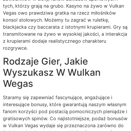
tych, którzy grają na grubo. Kasyno na żywo w Vulkan
Vegas owo prawdziwa gratka na rzecz miłośników
konsol stołowych. Możemy tu zagrać w ruletkę,
blackjacka czy baccarata z istotnymi krupierami. Gry są
transmitowane na żywo w wysokiej jakości, a interakcja
z krupierami dodaje realistycznego charakteru
rozgrywce.
Rodzaje Gier, Jakie
Wyszukasz W Wulkan
Wegas
Staramy się zapewniać fascynujące, angażujące i
interesujące bonusy, które gwarantują naszym własnym
fanom korzyści pod postacią pomocniczych pieniądze i
gratisowych spinów. Co najistotniejsze, podaż bonusów
w Vulkan Vegas wydaje się przeznaczona zarówno do