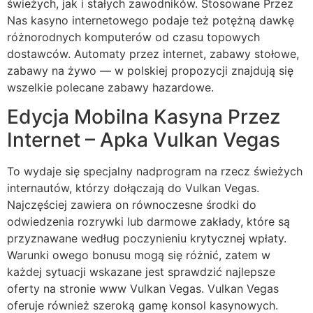
świeżych, jak i stałych zawodników. Stosowane Przez
Nas kasyno internetowego podaje też potężną dawkę
różnorodnych komputerów od czasu topowych
dostawców. Automaty przez internet, zabawy stołowe,
zabawy na żywo — w polskiej propozycji znajdują się
wszelkie polecane zabawy hazardowe.
Edycja Mobilna Kasyna Przez
Internet – Apka Vulkan Vegas
To wydaje się specjalny nadprogram na rzecz świeżych
internautów, którzy dołączają do Vulkan Vegas.
Najczęściej zawiera on równoczesne środki do
odwiedzenia rozrywki lub darmowe zakłady, które są
przyznawane według poczynieniu krytycznej wpłaty.
Warunki owego bonusu mogą się różnić, zatem w
każdej sytuacji wskazane jest sprawdzić najlepsze
oferty na stronie www Vulkan Vegas. Vulkan Vegas
oferuje również szeroką gamę konsol kasynowych.