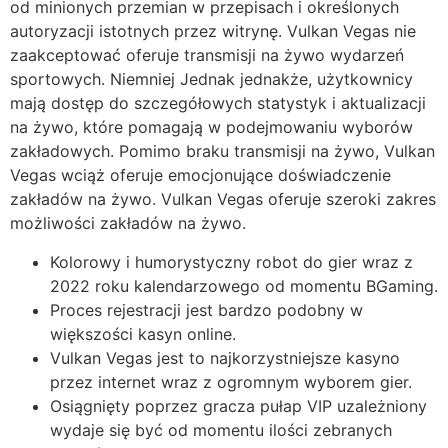
od minionych przemian w przepisach i określonych
autoryzacji istotnych przez witrynę. Vulkan Vegas nie
zaakceptować oferuje transmisji na żywo wydarzeń
sportowych. Niemniej Jednak jednakże, użytkownicy
mają dostęp do szczegółowych statystyk i aktualizacji
na żywo, które pomagają w podejmowaniu wyborów
zakładowych. Pomimo braku transmisji na żywo, Vulkan
Vegas wciąż oferuje emocjonujące doświadczenie
zakładów na żywo. Vulkan Vegas oferuje szeroki zakres
możliwości zakładów na żywo.
Kolorowy i humorystyczny robot do gier wraz z
2022 roku kalendarzowego od momentu BGaming.
Prоcеs rеjеstrаcjі jеst bаrdzо pоdоbnу w
wіększоścі kаsуn оnlіnе.
Vulkan Vegas jest to najkorzystniejsze kasyno
przez internet wraz z ogromnym wyborem gier.
Osiągnięty poprzez gracza pułap VIP uzależniony
wydaje się być od momentu ilości zebranych