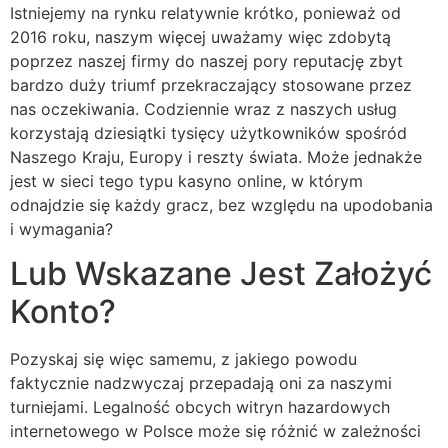
Istniejemy na rynku relatywnie krótko, ponieważ od
2016 roku, naszym więcej uważamy więc zdobytą
poprzez naszej firmy do naszej pory reputację zbyt
bardzo duży triumf przekraczający stosowane przez
nas oczekiwania. Codziennie wraz z naszych usług
korzystają dziesiątki tysięcy użytkowników spośród
Naszego Kraju, Europy i reszty świata. Może jednakże
jest w sieci tego typu kasyno online, w którym
odnajdzie się każdy gracz, bez względu na upodobania
i wymagania?
Lub Wskazane Jest Założyć
Konto?
Pozyskaj się więc samemu, z jakiego powodu
faktycznie nadzwyczaj przepadają oni za naszymi
turniejami. Legalność obcych witryn hazardowych
internetowego w Polsce może się różnić w zależności