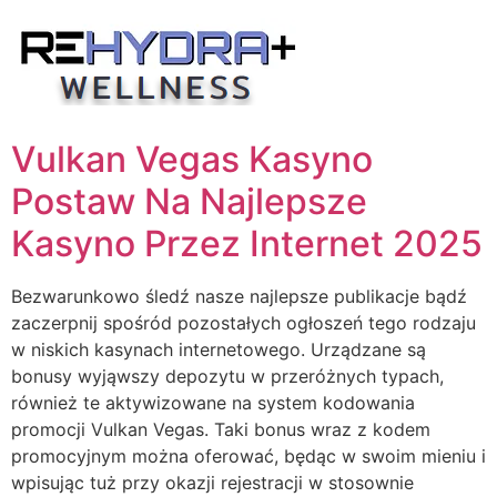
Skip
to
content
Vulkan Vegas Kasyno ️
Postaw Na Najlepsze
Kasyno Przez Internet 2025
Bezwarunkowo śledź nasze najlepsze publikacje bądź
zaczerpnij spośród pozostałych ogłoszeń tego rodzaju
w niskich kasynach internetowego. Urządzane są
bonusy wyjąwszy depozytu w przeróżnych typach,
również te aktywizowane na system kodowania
promocji Vulkan Vegas. Taki bonus wraz z kodem
promocyjnym można oferować, będąc w swoim mieniu i
wpisując tuż przy okazji rejestracji w stosownie