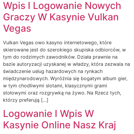
Wpis I Logowanie Nowych
Graczy W Kasynie Vulkan
Vegas
Vulkan Vegas owo kasyno internetowego, które
skierowane jest do szerokiego skupiska odbiorców, w
tym do rodzimych zawodników. Działa prawnie na
bazie autoryzacji uzyskanej w władzy, która zezwala na
świadczenie usług hazardowych na rynkach
międzynarodowych. Wyróżnia się bogatym album gier,
w tym chodliwymi slotami, klasycznymi grami
stołowymi oraz rozgrywką na żywo. Na Rzecz tych,
którzy preferują […]
Logowanie I Wpis W
Kasynie Online Nasz Kraj