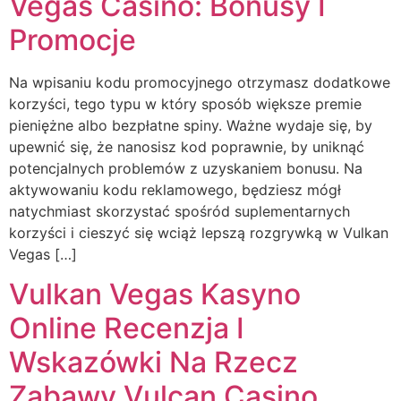
Vegas Casino: Bonusy I
Promocje
Na wpisaniu kodu promocyjnego otrzymasz dodatkowe
korzyści, tego typu w który sposób większe premie
pieniężne albo bezpłatne spiny. Ważne wydaje się, by
upewnić się, że nanosisz kod poprawnie, by uniknąć
potencjalnych problemów z uzyskaniem bonusu. Na
aktywowaniu kodu reklamowego, będziesz mógł
natychmiast skorzystać spośród suplementarnych
korzyści i cieszyć się wciąż lepszą rozgrywką w Vulkan
Vegas […]
Vulkan Vegas Kasyno
Online Recenzja I
Wskazówki Na Rzecz
Zabawy Vulcan Casino