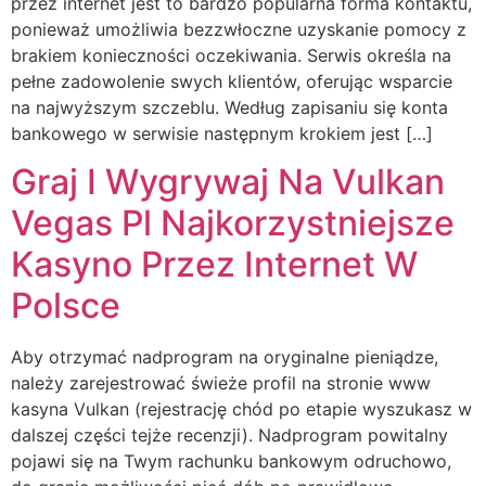
przez internet jest to bardzo popularna forma kontaktu,
ponieważ umożliwia bezzwłoczne uzyskanie pomocy z
brakiem konieczności oczekiwania. Serwis określa na
pełne zadowolenie swych klientów, oferując wsparcie
na najwyższym szczeblu. Według zapisaniu się konta
bankowego w serwisie następnym krokiem jest […]
Graj I Wygrywaj Na Vulkan
Vegas Pl Najkorzystniejsze
Kasyno Przez Internet W
Polsce
Aby otrzymać nadprogram na oryginalne pieniądze,
należy zarejestrować świeże profil na stronie www
kasyna Vulkan (rejestrację chód po etapie wyszukasz w
dalszej części tejże recenzji). Nadprogram powitalny
pojawi się na Twym rachunku bankowym odruchowo,