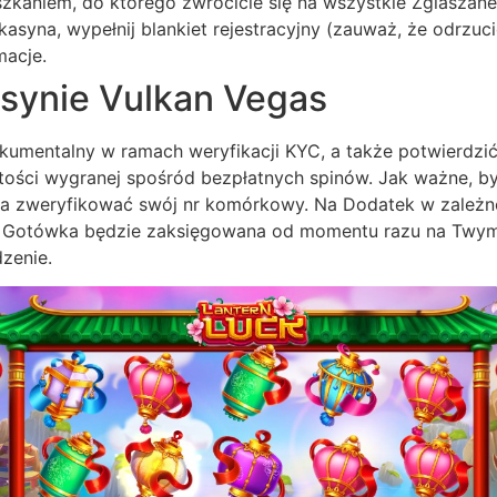
kaniem, do którego zwrócicie się na wszystkie Zglaszane 
asyna, wypełnij blankiet rejestracyjny (zauważ, że odrzu
macje.
synie Vulkan Vegas
kumentalny w ramach weryfikacji KYC, a także potwierdzić
rtości wygranej spośród bezpłatnych spinów. Jak ważne, 
eba zweryfikować swój nr komórkowy. Na Dodatek w zależn
i. Gotówka będzie zaksięgowana od momentu razu na Twym
zenie.