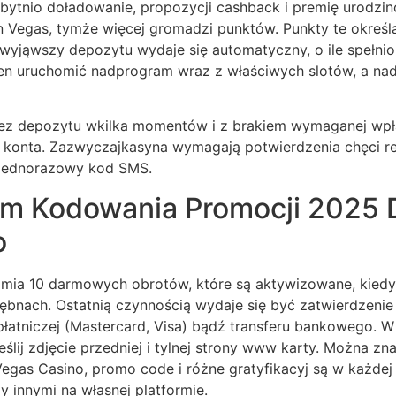
bytnio doładowanie, propozycji cashback i premię urodzino
egas, tymże więcej gromadzi punktów. Punkty te określają
 wyjąwszy depozytu wydaje się automatyczny, o ile spełnio
n uruchomić nadprogram wraz z właściwych slotów, a nadp
ez depozytu wkilka momentów i z brakiem wymaganej wpła
 konta. Zazwyczajkasyna wymagają potwierdzenia chęci reje
z jednorazowy kod SMS.
m Kodowania Promocji 2025 
o
amia 10 darmowych obrotów, które są aktywizowane, kiedy 
bębnach. Ostatnią czynnością wydaje się być zatwierdzeni
ty płatniczej (Mastercard, Visa) bądź transferu bankowego.
lij zdjęcie przedniej i tylnej strony www karty. Można zn
gas Casino, promo code i różne gratyfikacyj są w każdej 
 innymi na własnej platformie.