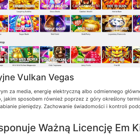
jne Vulkan Vegas
 za media, energię elektryczną albo odmiennego główne
 jakim sposobem również poprzez z góry określony termin
abianie pieniędzy. Zachowanie świadomości i kontroli pod
sponuje Ważną Licencję Em K