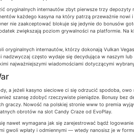
ć oryginalnych internautów zbyt pierwsze trzy depozyty 
mentów każdego kasyna na który patrzą przeważnie nowi 
er nie zaakceptować blokuje się jedynie do bonusów got
datek zwiększają poziom grywalności na platformie. Na klik
li oryginalnych internautów, którzy dokonają Vulkan Vega
ci nadzwyczaj często wydaje się decydująca w naszym lub
stkimi najważniejszymi wiadomościami dotyczącymi wybran
ar
y, a jeżeli kasyno sieciowe ci się odrzucić spodoba, owo
nież szansę zdobyć rzeczywiste pieniądze. Bonusy bez de
ch graczy. Nowość na polskiej stronie www to premia wyj
atnych obrotów na slot Candy Craze od EvoPlay.
się nawet wymagana jak się zarejestrować bądź logowanie
gwoli wpłaty i odmiennymi — wtedy nanosisz je w formula