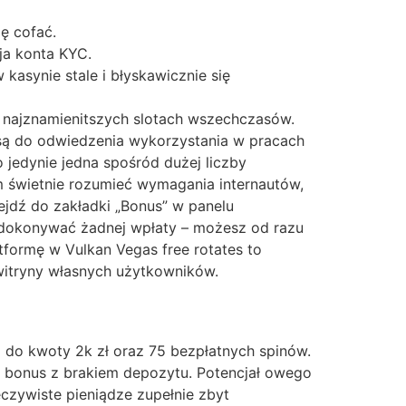
ę cofać.
ja konta KYC.
asynie stale i błyskawicznie się
najznamienitszych slotach wszechczasów.
są do odwiedzenia wykorzystania w pracach
jedynie jedna spośród dużej liczby
 świetnie rozumieć wymagania internautów,
ejdź do zakładki „Bonus” w panelu
z dokonywać żadnej wpłaty – możesz od razu
formę w Vulkan Vegas free rotates to
witryny własnych użytkowników.
 do kwoty 2k zł oraz 75 bezpłatnych spinów.
iż bonus z brakiem depozytu. Potencjał owego
czywiste pieniądze zupełnie zbyt