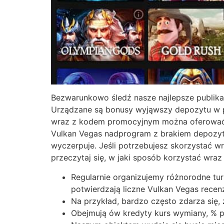
Bezwarunkowo śledź nasze najlepsze publika
Urządzane są bonusy wyjąwszy depozytu w p
wraz z kodem promocyjnym można oferować, b
Vulkan Vegas nadprogram z brakiem depozytu 
wyczerpuje. Jeśli potrzebujesz skorzystać w
przeczytaj się, w jaki sposób korzystać wraz 
Regularnie organizujemy różnorodne tur
potwierdzają liczne Vulkan Vegas recen
Na przykład, bardzo często zdarza się,
Obejmują ów kredyty kurs wymiany, % p