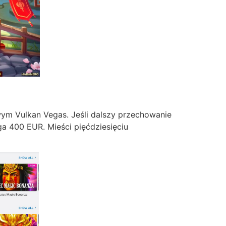
ym Vulkan Vegas. Jeśli dalszy przechowanie
 400 EUR. Mieści pięćdziesięciu