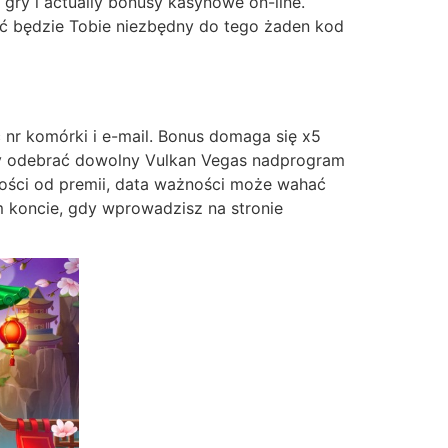
gry i actually bonusy kasynowe on-line.
cić będzie Tobie niezbędny do tego żaden kod
 nr komórki i e-mail. Bonus domaga się x5
by odebrać dowolny Vulkan Vegas nadprogram
ości od premii, data ważności może wahać
 koncie, gdy wprowadzisz na stronie