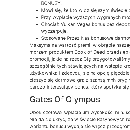
BONUSY.
Mówi się, że kto w dzisiejszym świecie 
Przy wypłacie wyższych wygranych moż
Chociaż Vulkan Vegas bonus bez depozyt
wyczerpuje.
Stosowane Przez Nas bonusowe darmowe
Maksymalna wartość premii w obrębie nasze
morzem produktem Book of Dead przedsiębior
promocji, jakie na rzecz Cię przygotowaliś
szczególnie tych stawiających na wstępie kr
użytkownika i zdecyduj się na opcję pięćdz
cieszyć się darmową grą z szansą mhh orygi
bardzo interesujący bonus, który spotyka s
Gates Of Olympus
Obok czołowej wpłacie um wysokości min. so
Nie da się ukryć, że w świecie kasynowych r
wariantu bonusu wydaje się wręcz przeogrom