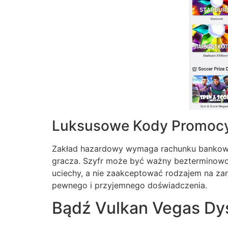
Luksusowe Kody Promocy
Zakład hazardowy wymaga rachunku bankowym
gracza. Szyfr może być ważny bezterminowo,
uciechy, a nie zaakceptować rodzajem na zar
pewnego i przyjemnego doświadczenia.
Bądź Vulkan Vegas Dy