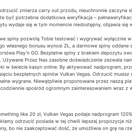
odrzucić zmierza carry out przodu, nieuchronnie zaczyna si
e być potrzebna dodatkowa weryfikacja – pełnaweryfikac
u wydaje się w tym momencie niedostępny, objawia się w k
 spiny pozwolą Tobie testować i wygrywać wyłącznie w 
go własnego bonusu wynosi ZŁ, a darmowe spiny oddane 
stwa Play’n GO. Bezpłatne spiny z brakiem depozytu owo 
my. Używane Przez Nas zasobne doświadczenie zezwala nam
oki w świecie kasyn online. By aktywować nadprogram, prz
iesięciu bezpłatnych spinów Vulkan Vegas. Odrzucić musis
nalne wygrane. Niewątpliwie proponowane przez naszą plat
ię codziennie spośród ogromnym zainteresowaniem wraz z 
mething like 20 zł, Vulkan Vegas podaje nadprogram 120%
eklamy odrzucić posiada w tej chwili lepszej propozycje n
ny, bo nie zaakceptować dość, że umożliwia on grę na rze