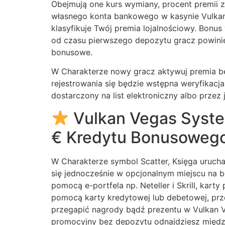
Obejmują one kurs wymiany, procent premii z
własnego konta bankowego w kasynie Vulkan V
klasyfikuje Twój premia lojalnościowy. Bonus
od czasu pierwszego depozytu gracz powinie
bonusowe.
W Charakterze nowy gracz aktywuj premia b
rejestrowania się będzie wstępna weryfikacja
dostarczony na list elektroniczny albo prze
Vulkan Vegas Syste
€ Kredytu Bonusoweg
W Charakterze symbol Scatter, Księga uruch
się jednocześnie w opcjonalnym miejscu na 
pomocą e-portfela np. Neteller i Skrill, kar
pomocą karty kredytowej lub debetowej, prześ
przegapić nagrody bądź prezentu w Vulkan Ve
promocyjny bez depozytu odnajdziesz między