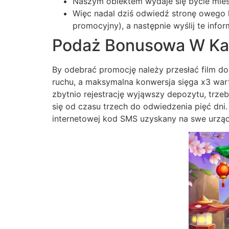
Naszym obiektem wydaje się bycie miesz
Więc nadal dziś odwiedź stronę owego k
promocyjny), a następnie wyślij te infor
Podaż Bonusowa W Ka
By odebrać promocję należy przesłać film do
ruchu, a maksymalna konwersja sięga x3 wa
zbytnio rejestrację wyjąwszy depozytu, trz
się od czasu trzech do odwiedzenia pięć dn
internetowej kod SMS uzyskany na swe urząd